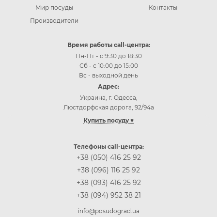
Мир посуды
Контакты
Производители
Время работы call-центра:
Пн-Пт - с 9:30 до 18:30
Сб - с 10:00 до 15:00
Вс - выходной день
Адрес:
Украина, г. Одесса,
Люстдорфская дорога, 92/94а
Купить посуду ♥
Купить посуду Одесса
Купить посуду Киев
Телефоны call-центра:
Купить посуду Винница
+38 (050) 416 25 92
Купить посуду Днепр (Днепропетровск)
+38 (096) 116 25 92
Купить посуду Житомир
+38 (093) 416 25 92
Купить посуду Запорожье
+38 (094) 952 38 21
Купить посуду Ивано-Франковск
Купить посуду Кропивницкий
info@posudograd.ua
Купить посуду Луцк