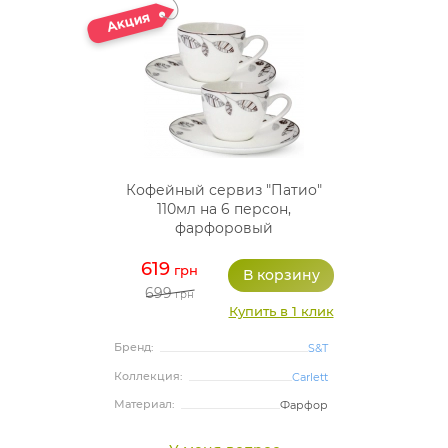
Кофейный сервиз "Патио"
110мл на 6 персон,
фарфоровый
619
грн
699
грн
Купить в 1 клик
Бренд:
S&T
Коллекция:
Carlett
Материал:
Фарфор