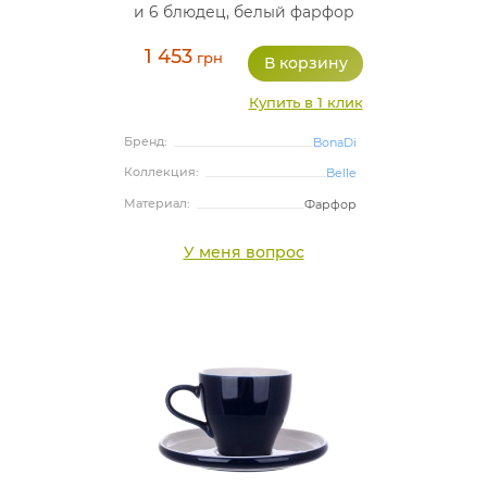
и 6 блюдец, белый фарфор
1 453
грн
Купить в 1 клик
Бренд:
BonaDi
Коллекция:
Belle
Материал:
Фарфор
У меня вопрос