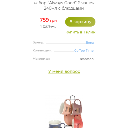
набор "Always Good" 6 чашек
240мл с блюдцами
759
грн
1 039
грн
Купить в 1 клик
Бренд:
Bona
Коллекция:
Coffee Time
Материал:
Фарфор
У меня вопрос