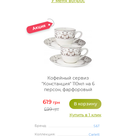
У меня вопрос
Кофейный сервиз
"Констанция" 110мл на 6
персон, фарфоровый
619
грн
699
грн
Купить в 1 клик
Бренд:
S&T
Коллекция:
Carlett