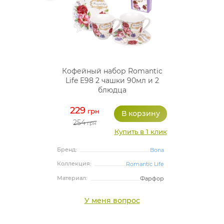
Кофейный набор Romantic
Life E98 2 чашки 90мл и 2
блюдца
229
грн
254
грн
Купить в 1 клик
Бренд:
Bona
Коллекция:
Romantic Life
Материал:
Фарфор
У меня вопрос