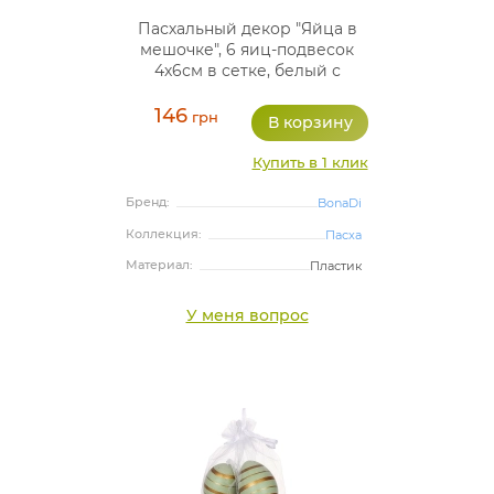
Пасхальный декор "Яйца в
мешочке", 6 яиц-подвесок
4х6см в сетке, белый с
розовым
146
грн
Купить в 1 клик
Бренд:
BonaDi
Коллекция:
Пасха
Материал:
Пластик
У меня вопрос