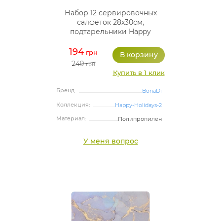
Набор 12 сервировочных
салфеток 28x30см,
подтарельники Happy
Holidays-127, полипропилен
194
грн
249
грн
Купить в 1 клик
Бренд:
BonaDi
Коллекция:
Happy-Holidays-2
Материал:
Полипропилен
У меня вопрос