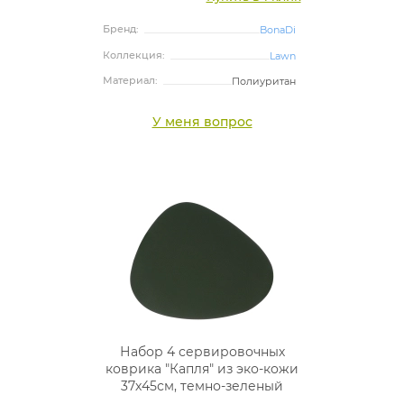
Бренд:
BonaDi
Коллекция:
Lawn
Материал:
Полиуритан
У меня вопрос
Набор 4 сервировочных
коврика "Капля" из эко-кожи
37х45см, темно-зеленый
плейсмат (подтарельники)