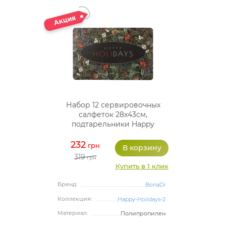
Набор 12 сервировочных
салфеток 28x43см,
подтарельники Happy
Holidays-92, полипропилен
232
грн
319
грн
Купить в 1 клик
Бренд:
BonaDi
Коллекция:
Happy-Holidays-2
Материал:
Полипропилен