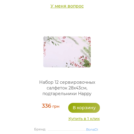
У меня вопрос
Набор 12 сервировочных
салфеток 28x43см,
подтарельники Happy
Holidays-93, полипропилен
336
грн
Купить в 1 клик
Бренд:
BonaDi