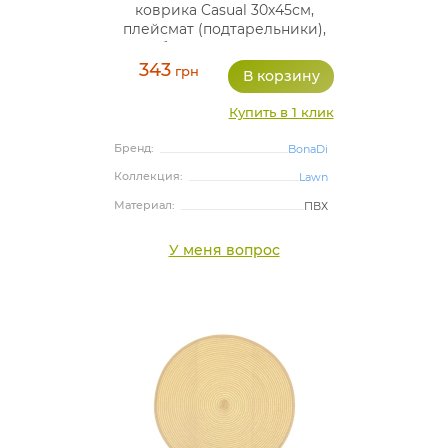
коврика Casual 30х45см,
плейсмат (подтарельники),
бежевый, полосы
343
грн
Купить в 1 клик
Бренд:
BonaDi
Коллекция:
Lawn
Материал:
ПВХ
У меня вопрос