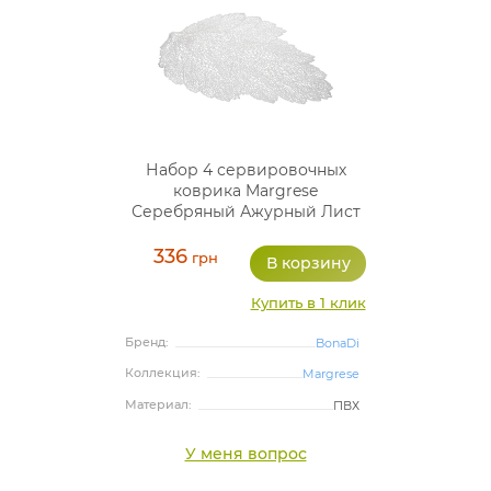
Набор 4 сервировочных
коврика Margrese
Серебряный Ажурный Лист
47х36см, плейсмат
(подтарельники)
336
грн
Купить в 1 клик
Бренд:
BonaDi
Коллекция:
Margrese
Материал:
ПВХ
У меня вопрос