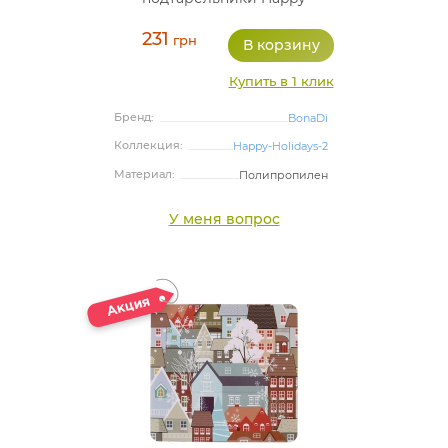
Holidays-113, полипропилен
231
грн
Купить в 1 клик
Бренд:
BonaDi
Коллекция:
Happy-Holidays-2
Материал:
Полипропилен
У меня вопрос