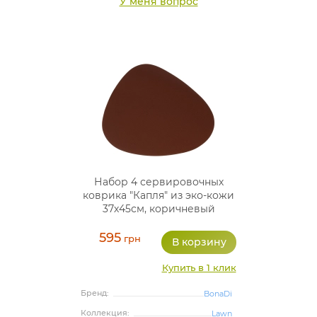
У меня вопрос
Набор 4 сервировочных
коврика "Капля" из эко-кожи
37х45см, коричневый
плейсмат (подтарельники)
595
грн
Купить в 1 клик
Бренд:
BonaDi
Коллекция:
Lawn