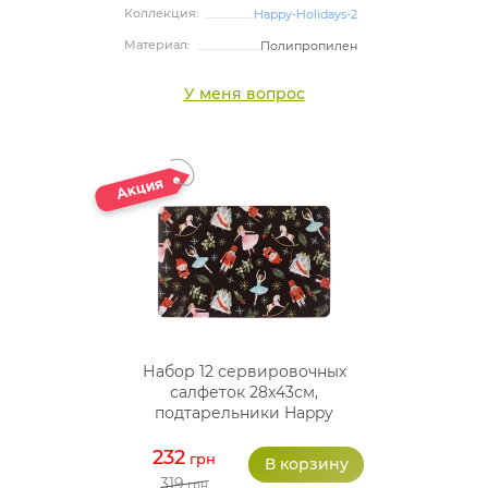
Коллекция:
Happy-Holidays-2
Материал:
Полипропилен
У меня вопрос
Набор 12 сервировочных
салфеток 28x43см,
подтарельники Happy
Holidays-96, полипропилен
232
грн
319
грн