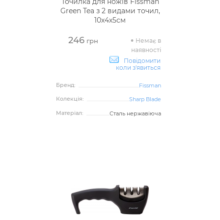
Точилка для ножів Fissman
Green Tea з 2 видами точил,
10х4х5см
246
Немає в
грн
наявності
Повідомити
коли з'явиться
Бренд:
Fissman
Колекція:
Sharp Blade
Матеріал:
Сталь нержавіюча