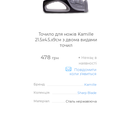
Точило для ножів Kamille
21.5х4.5.х9см з двома видами
точил
478
Немає в
грн
наявності
Повідомити
коли з'явиться
Бренд:
Kamille
Колекція:
Sharp Blade
Матеріал:
Сталь нержавіюча