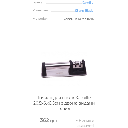
Бренд:
Kamille
Колекція:
Sharp Blade
Матеріал:
Сталь нержавіюча
Точило для ножів Kamille
20.5х6.х6.5см з двома видами
точил
362
Немає в
грн
наявності