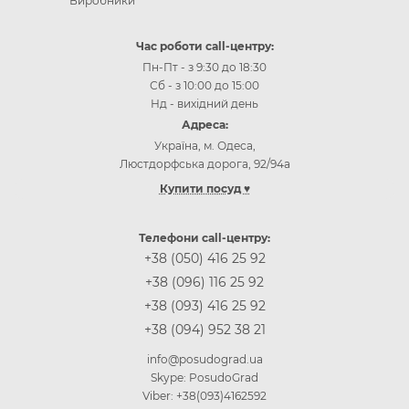
Виробники
Час роботи call-центру:
Пн-Пт - з 9:30 до 18:30
Сб - з 10:00 до 15:00
Нд - вихідний день
Адреса:
Україна, м. Одеса,
Люстдорфська дорога, 92/94а
Купити посуд ♥
Інтернет-магазин посуду Одеса
Інтернет-магазин посуду Київ
Телефони call-центру:
Інтернет-магазин посуду Вінниця
+38 (050) 416 25 92
Інтернет-магазин посуду Дніпр (Дніпропетровськ)
+38 (096) 116 25 92
Інтернет-магазин посуду Житомир
+38 (093) 416 25 92
Інтернет-магазин посуду Запоріжжя
+38 (094) 952 38 21
Інтернет-магазин посуду Івано-Франківськ
Інтернет-магазин посуду Кропивницькій
info@posudograd.ua
Інтернет-магазин посуду Луцьк
Skype: PosudoGrad
Інтернет-магазин посуду Львів
Viber: +38(093)4162592