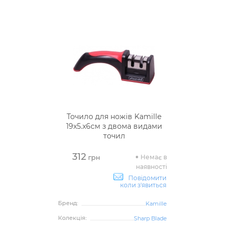
Точило для ножів Kamille
19х5.х6см з двома видами
точил
312
Немає в
грн
наявності
Повідомити
коли з'явиться
Бренд:
Kamille
Колекція:
Sharp Blade