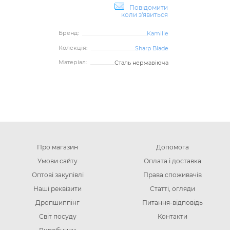
Повідомити
коли з'явиться
Бренд:
Kamille
Колекція:
Sharp Blade
Матеріал:
Сталь нержавіюча
Про магазин
Допомога
Умови сайту
Оплата і доставка
Оптові закупівлі
Права споживачів
Наші реквізити
Статті, огляди
Дропшиппінг
Питання-відповідь
Світ посуду
Контакти