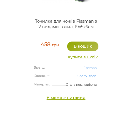
Точилка для ножів Fissman з
2 видами точил, 19х5х6см
458
грн
Купити в 1 клік
Бренд:
Fissman
Колекція:
Sharp Blade
Матеріал:
Сталь нержавіюча
У мене є питання