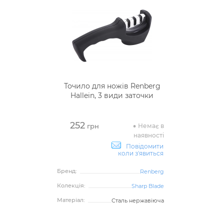
Точило для ножів Renberg
Hallein, 3 види заточки
252
Немає в
грн
наявності
Повідомити
коли з'явиться
Бренд:
Renberg
Колекція:
Sharp Blade
Матеріал:
Сталь нержавіюча