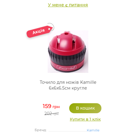
У мене є питання
Точило для ножів Kamille
6х6х6.5см кругле
159
грн
202
грн
Купити в 1 клік
Бренд:
Kamille