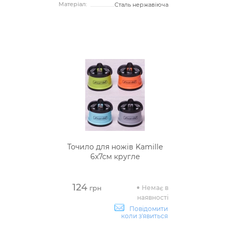
Матеріал:
Сталь нержавіюча
Точило для ножів Kamille
6х7см кругле
124
Немає в
грн
наявності
Повідомити
коли з'явиться