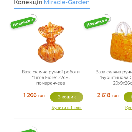
Колекція
Miracle-Garden
Ваза скляна ручної роботи
Ваза скляна руч
"Lime Fiore" 22см,
"Бурштинова С
помаранчева
20x9x26
1 266
2 618
грн
грн
Купити в 1 клік
Куп