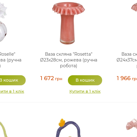
oselle"
Ваза скляна "Rosetta"
Ваза с
ева (ручна
Ø23х28см, рожева (ручна
Ø24х37см
)
робота)
1 672
1 966
грн
гр
ити в 1 клік
Купити в 1 клік