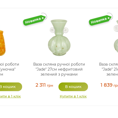
ної роботи
Ваза скляна ручної роботи
Ваза скля
умочка"
"Jade" 27см нефритовий
"Jade" 
см
зелений з ручками
зелен
2 311
1 839
грн
гр
ити в 1 клік
Купити в 1 клік