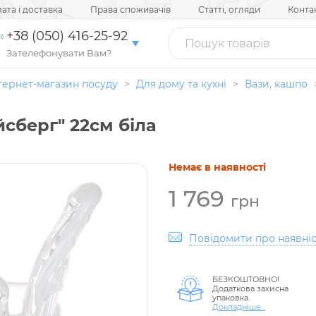
ата і доставка
Права споживачів
Статті, огляди
Конта
+38 (050) 416-25-92
Зателефонувати Вам?
тернет-магазин посуду
>
Для дому та кухні
>
Вази, кашпо
йсберг" 22см біла
Немає в наявності
1 769
грн
Повідомити про наявніс
БЕЗКОШТОВНО!
Додаткова захисна
упаковка.
Докладніше...