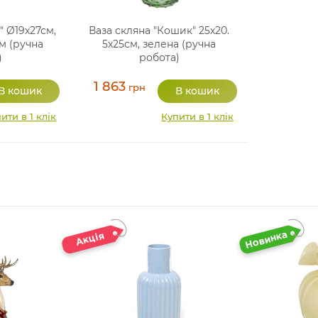
" Ø19х27см,
Ваза скляна "Кошик" 25х20.
м (ручна
5х25см, зелена (ручна
)
робота)
1 863
грн
ити в 1 клік
Купити в 1 клік