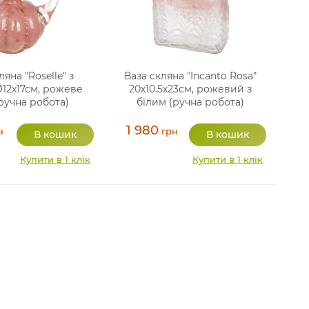
ляна "Roselle" з
Ваза скляна "Incanto Rosa"
12х17см, рожеве
20х10.5х23см, рожевий з
ручна робота)
білим (ручна робота)
1 980
н
грн
Купити в 1 клік
Купити в 1 клік