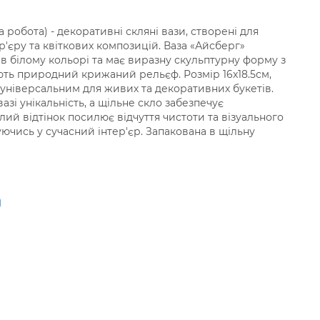
а робота) - декоративні скляні вази, створені для
'єру та квіткових композицій. Ваза «Айсберг»
 в білому кольорі та має виразну скульптурну форму з
ють природний крижаний рельєф. Розмір 16x18.5см,
б універсальним для живих та декоративних букетів.
азі унікальність, а щільне скло забезпечує
Білий відтінок посилює відчуття чистоти та візуального
ючись у сучасний інтер'єр. Запакована в щільну