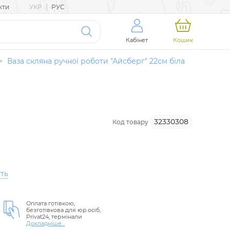
|
кти
УКР
РУС
Кабінет
Кошик
>
Ваза скляна ручної роботи "Айсберг" 22см біла
32330308
Код товару
ть
Оплата готівкою,
безготівкова для юр.осіб,
Privat24, термінали
Докладніше...