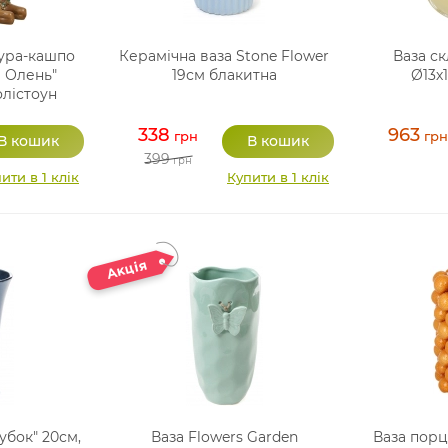
ура-кашпо
Керамічна ваза Stone Flower
Ваза ск
 Олень"
19см блакитна
Ø13х1
олістоун
338
963
грн
грн
399
грн
ити в 1 клік
Купити в 1 клік
убок" 20см,
Ваза Flowers Garden
Ваза порц