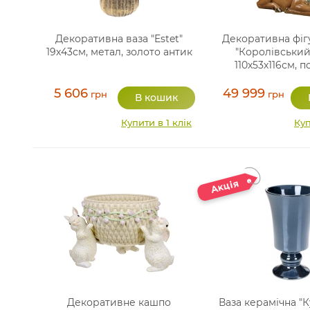
Декоративна ваза "Estet"
Декоративна фіг
19х43см, метал, золото антик
"Королівський
110х53х116см, п
5 606
49 999
грн
грн
Купити в 1 клік
Куп
Декоративне кашпо
Ваза керамічна "К