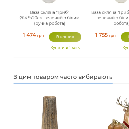
Ваза скляна "Гриб"
Ваза скляна "Гриб
Ø14.5х20см, зелений з білим
зелений з біли
(ручна робота)
робота
1 474
1 755
грн
грн
Купити в 1 клік
Куп
З цим товаром часто вибирають