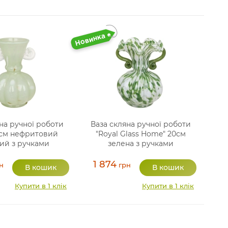
на ручної роботи
Ваза скляна ручної роботи
21см нефритовий
"Royal Glass Home" 20см
ий з ручками
зелена з ручками
1 874
н
грн
Купити в 1 клік
Купити в 1 клік