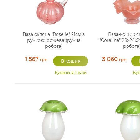
Ваза скляна "Roselle" 21см з
Ваза-кошик с
ручкою, рожева (ручна
"Coraline" 28х24х
робота)
робота
1 567
3 060
грн
грн
Купити в 1 клік
Куп