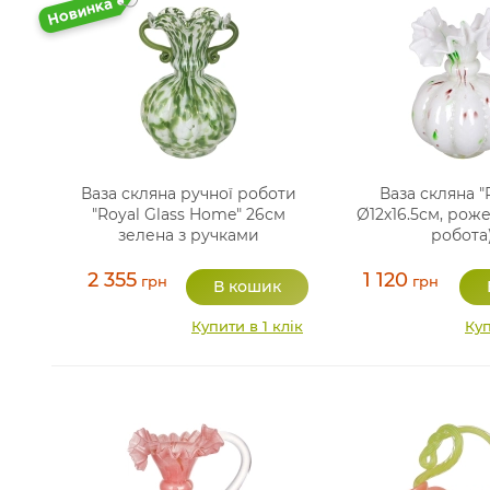
Ваза скляна ручної роботи
Ваза скляна "R
"Royal Glass Home" 26см
Ø12х16.5см, рож
зелена з ручками
робота
2 355
1 120
грн
грн
Купити в 1 клік
Куп