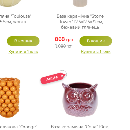
ляна "Toulouse"
Ваза керамічна "Stone
5.5см, жовта
Flower" 12.5x12.5x32см,
бежевий глянець
868
грн
1 080
грн
Купити в 1 клік
Купити в 1 клік
елянова "Orange"
Ваза керамічна "Сова" 10см,