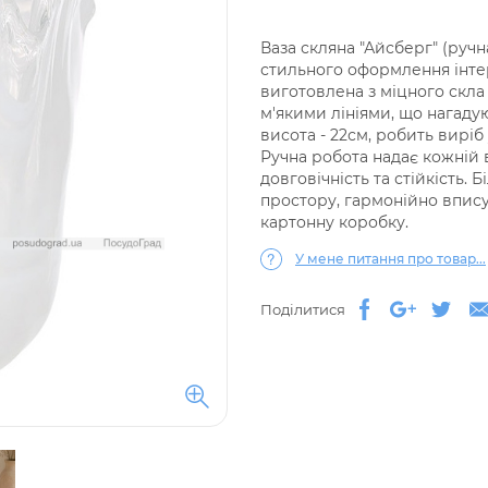
Ваза скляна "Айсберг" (ручн
стильного оформлення інтер
виготовлена з міцного скла
м'якими лініями, що нагаду
висота - 22см, робить вирі
Ручна робота надає кожній в
довговічність та стійкість. 
простору, гармонійно впису
картонну коробку.
У мене питання про товар...
Поділитися