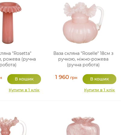
кляна "Rosetta"
Ваза скляна "Roselle" 18см з
, рожева (ручна
ручкою, ніжно-рожева
робота)
(ручна робота)
1 960
н
грн
Купити в 1 клік
Купити в 1 клік