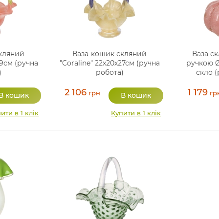
кляний
Ваза-кошик скляний
Ваза ск
29см (ручна
"Coraline" 22х20х27см (ручна
ручкою Ø
)
робота)
скло (
2 106
1 179
грн
гр
ити в 1 клік
Купити в 1 клік