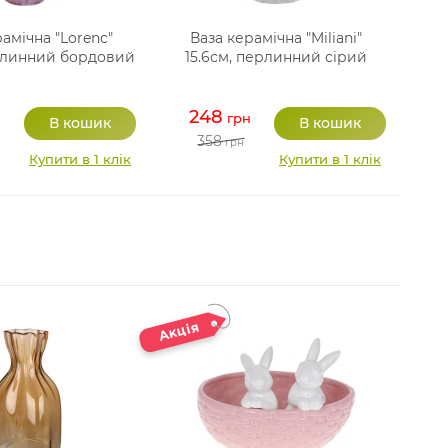
амічна "Lorenc"
Ваза керамічна "Miliani"
ерлинний бордовий
15.6см, перлинний сірий
248
н
грн
358
грн
Купити в 1 клік
Купити в 1 клік