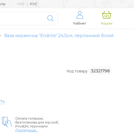
|
кти
УКР
РУС
Кабінет
Кошик
>
Ваза керамічна "Endrite" 24.5см, перлинний білий
32321798
Код товару
ть
Оплата готівкою,
безготівкова для юр.осіб,
Privat24, термінали
Докладніше...