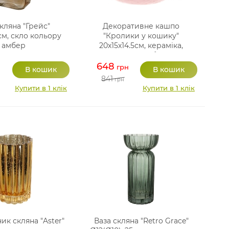
кляна "Грейс"
Декоративне кашпо
см, скло кольору
"Кролики у кошику"
амбер
20х15х14.5см, кераміка,
рожевий з білим
648
грн
841
грн
Купити в 1 клік
Купити в 1 клік
ник скляна "Aster"
Ваза скляна "Retro Grace"