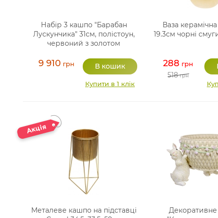
Набір 3 кашпо "Барабан
Ваза керамічна
Лускунчика" 31см, полістоун,
19.3см чорні смуг
червоний з золотом
9 910
288
грн
грн
518
грн
Купити в 1 клік
Куп
Металеве кашпо на підставці
Декоративне