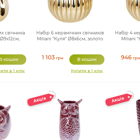
их свічника
Набір 6 керамічних свічників
Набір 4 ке
 Ø9х12см,
Miliani "Куля" Ø8х6см, золото
Miliani 
1 103
946
грн
гр
ити в 1 клік
Купити в 1 клік