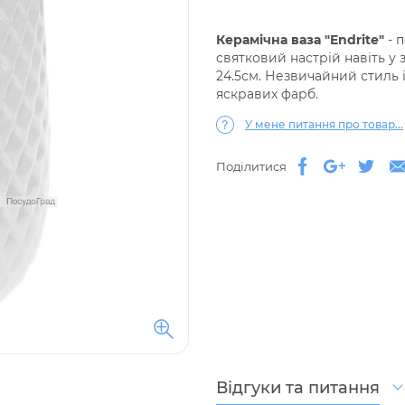
Керамічна ваза "Endrite"
- 
святковий настрій навіть у 
24.5см. Незвичайний стиль і
яскравих фарб.
У мене питання про товар...
Поділитися
Відгуки та питання