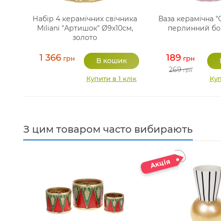
Набір 4 керамічних свічника
Ваза керамічна "
Miliani "Артишок" Ø9х10см,
перлинний б
золото
1 366
189
грн
грн
269
грн
Купити в 1 клік
Куп
З цим товаром часто вибирають