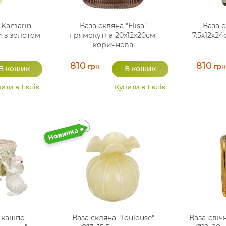
 Kamarin
Ваза скляна "Elisa"
Ваза с
и з золотом
прямокутна 20х12х20см,
7.5х12х24
коричнева
810
810
грн
грн
ити в 1 клік
Купити в 1 клік
 кашпо
Ваза скляна "Toulouse"
Ваза-свіч