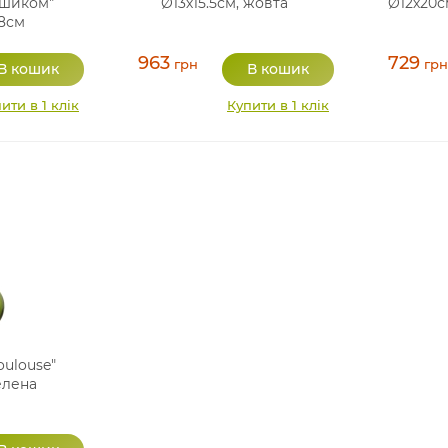
ошиком"
Ø13х15.5см, жовта
Ø12х20с
18см
963
729
грн
грн
ити в 1 клік
Купити в 1 клік
oulouse"
елена