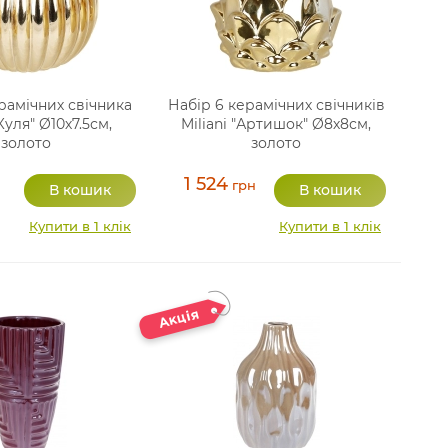
рамічних свічника
Набір 6 керамічних свічників
"Куля" Ø10х7.5см,
Miliani "Артишок" Ø8х8см,
золото
золото
1 524
н
грн
Купити в 1 клік
Купити в 1 клік