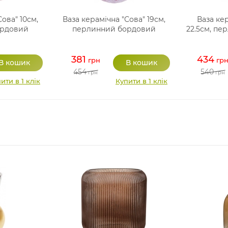
Сова" 10см,
Ваза керамічна "Сова" 19см,
Ваза кер
ордовий
перлинний бордовий
22.5см, п
381
434
грн
гр
454
540
грн
грн
ити в 1 клік
Купити в 1 клік