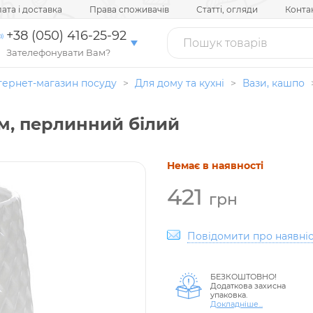
ата і доставка
Права споживачів
Статті, огляди
Конта
+38 (050) 416-25-92
Зателефонувати Вам?
тернет-магазин посуду
>
Для дому та кухні
>
Вази, кашпо
см, перлинний білий
Немає в наявності
421
грн
Повідомити про наявніс
БЕЗКОШТОВНО!
Додаткова захисна
упаковка.
Докладніше...