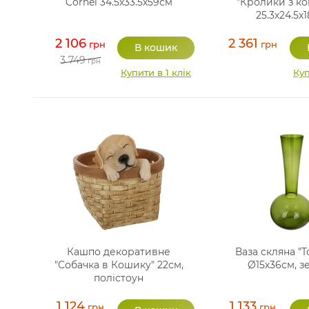
Cornel 34.5х33.5х59см
"Кролики з к
25.3х24.5х
2 106
2 361
грн
грн
3 749
грн
Купити в 1 клік
Куп
Кашпо декоративне
Ваза скляна "T
"Собачка в Кошику" 22см,
Ø15х36см, з
полістоун
1 124
1 133
грн
грн