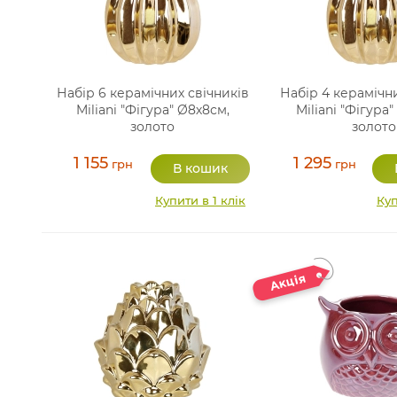
Набір 6 керамічних свічників
Набір 4 керамічн
Miliani "Фігура" Ø8х8см,
Miliani "Фігура"
золото
золото
1 155
1 295
грн
грн
Купити в 1 клік
Куп