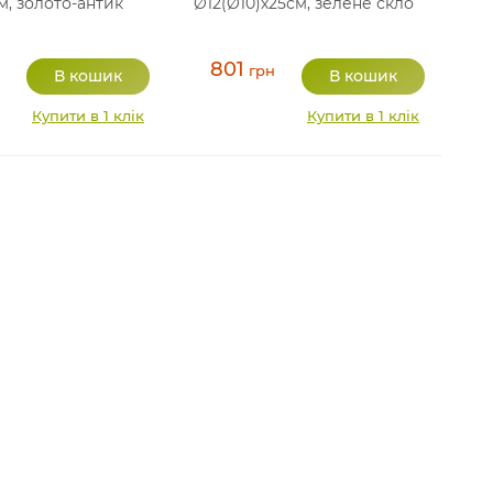
м, золото-антик
Ø12(Ø10)х25см, зелене скло
801
грн
Купити в 1 клік
Купити в 1 клік