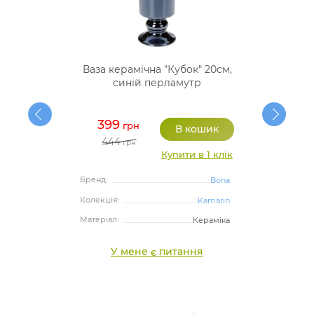
Ваза керамічна "Кубок" 20см,
синій перламутр
399
грн
444
грн
Купити в 1 клік
Бренд:
Bona
Колекція:
Kamarin
Матеріал:
Кераміка
У мене є питання