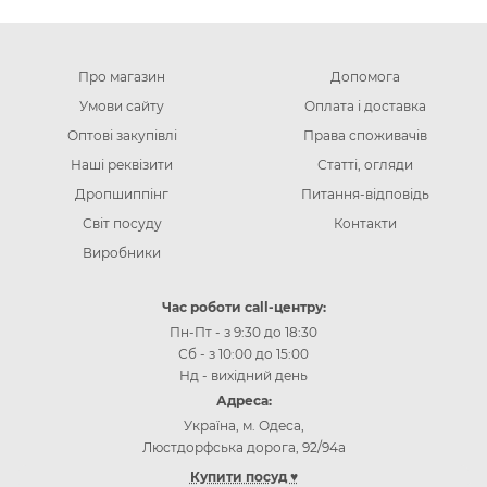
Про магазин
Допомога
Умови сайту
Оплата і доставка
Оптові закупівлі
Права споживачів
Наші реквізити
Статті, огляди
Дропшиппінг
Питання-відповідь
Світ посуду
Контакти
Виробники
Час роботи call-центру:
Пн-Пт - з 9:30 до 18:30
Сб - з 10:00 до 15:00
Нд - вихідний день
Адреса:
Україна, м. Одеса,
Люстдорфська дорога, 92/94а
Купити посуд ♥