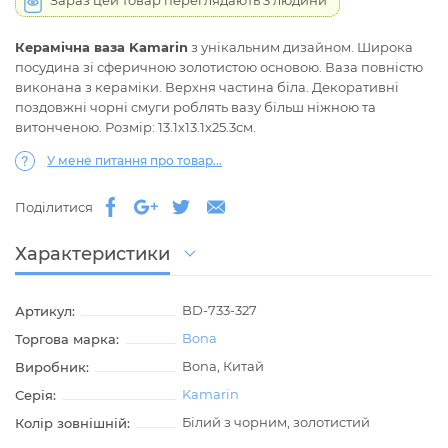
Зараз цей товар переглядають 3 людини
Керамічна ваза Kamarin
з унікальним дизайном. Широка
посудина зі сферичною золотистою основою. Ваза повністю
виконана з кераміки. Верхня частина біла. Декоративні
поздовжні чорні смуги роблять вазу більш ніжною та
витонченою. Розмір: 13.1х13.1х25.3см.
У мене питання про товар...
Поділитися
Характеристики
BD-733-327
Артикул:
Bona
Торгова марка:
Bona, Китай
Виробник:
Kamarin
Серія:
Білий з чорним, золотистий
Колір зовнішній: