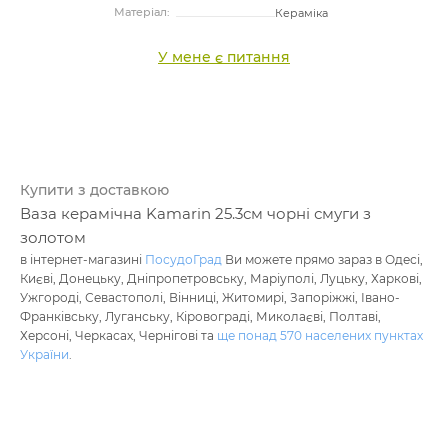
Матеріал:
Кераміка
У мене є питання
Купити з доставкою
Ваза керамічна Kamarin 25.3см чорні смуги з
золотом
в інтернет-магазині
ПосудоГрад
Ви можете прямо зараз в Одесі,
Києві, Донецьку, Дніпропетровську, Маріуполі, Луцьку, Харкові,
Ужгороді, Севастополі, Вінниці, Житомирі, Запоріжжі, Івано-
Франківську, Луганську, Кіровограді, Миколаєві, Полтаві,
Херсоні, Черкасах, Чернігові та
ще понад 570 населених пунктах
України
.