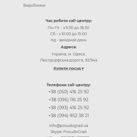
Виробники
Час роботи call-центру:
Пн-Пт - з 9:30 до 18:30
Сб - з 10:00 до 15:00
Нд - вихідний день
Адреса:
Україна, м. Одеса,
Люстдорфська дорога, 92/94а
Купити посуд ♥
Інтернет-магазин посуду Одеса
Інтернет-магазин посуду Київ
Телефони call-центру:
Інтернет-магазин посуду Вінниця
+38 (050) 416 25 92
Інтернет-магазин посуду Дніпр (Дніпропетровськ)
+38 (096) 116 25 92
Інтернет-магазин посуду Житомир
+38 (093) 416 25 92
Інтернет-магазин посуду Запоріжжя
+38 (094) 952 38 21
Інтернет-магазин посуду Івано-Франківськ
Інтернет-магазин посуду Кропивницькій
info@posudograd.ua
Інтернет-магазин посуду Луцьк
Skype: PosudoGrad
Інтернет-магазин посуду Львів