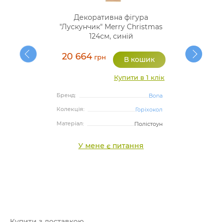
Декоративна фігура
"Лускунчик" Merry Christmas
124см, синій
20 664
грн
Купити в 1 клік
Бренд:
Bona
Колекція:
Горіхокол
Матеріал:
Полістоун
У мене є питання
Купити з доставкою