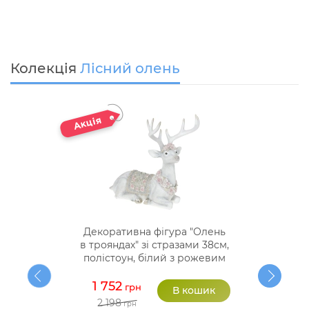
Колекція
Лісний олень
Декоративна фігура "Олень
в трояндах" зі стразами 38см,
полістоун, білий з рожевим
1 752
грн
2 198
грн