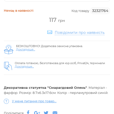
32321764
Немає в наявності
Код товару
117
грн
Повідомити про наявність
БЕЗКОШТОВНО! Додаткова захисна упаковка.
Докладніше...
Оплата готівкою, безготівкова для юр.осіб, Privat24, термінали
Докладніше...
Декоративна статуетка "Смарагдовий Олень"
. Матеріал -
фарфор. Розмір: 8.7х6.3х17.6см. Колір - перламутровий синій.
У мене питання про товар...
Поділитися