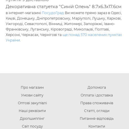
Декоративна статуетка "Синій Олень" 8.7х6.3х17.6см
в інтернет-магазині
ПосудоГрад
Ви можете прямо зараз в Одесі,
Києві, Донецьку, Дніпропетровську, Маріуполі, Луцьку, Харкові,
Ужгороді, Севастополі, Вінниці, Житомирі, Запоріжжі, Івано-
Франківську, Луганську, Кіровограді, Миколаєві, Полтаві,
Херсоні, Черкасах, Чернігові та
ще понад 570 населених пунктах
України
.
Про магазин
Допомога
Умови сайту
Оплата і доставка
Оптові закупівлі
Права споживачів
Наші реквізити
Статті, огляди
Дропшиппінг
Питання-відповідь
Світ посуду
Контакти