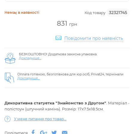
32321745
Немає в наявності
Код товару
831
грн
Повідомити про наявність
БЕЗКОШТОВНО! Додаткова захисна упаковка.
Докладніше...
Оплата готівкою, безготівкова для юр.осіб, Privat24, термінали
Докладніше...
Декоративна статуетка "Знайомство з Другом"
. Матеріал -
полістоун (штучний камінь). Розмір: 17х7.5х18.5см.
У мене питання про товар...
Поділитися