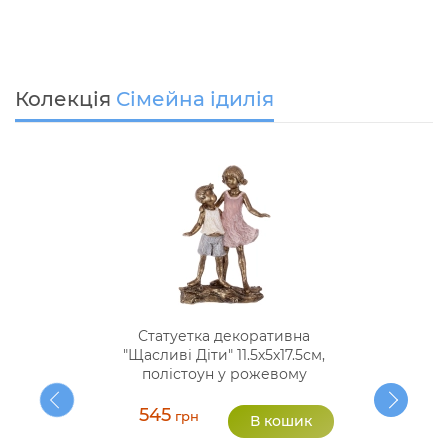
Колекція
Сімейна ідилія
Статуетка декоративна
"Щасливі Діти" 11.5х5х17.5см,
полістоун у рожевому
545
грн