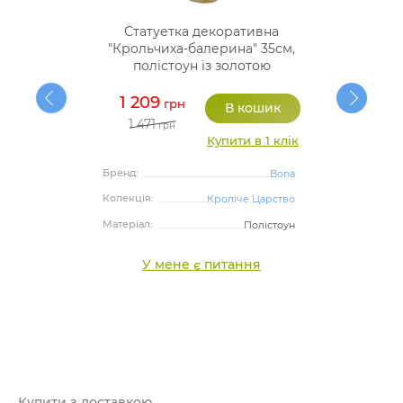
Статуетка декоративна
"Крольчиха-балерина" 35см,
полістоун із золотою
поталлю
1 209
грн
1 471
грн
Купити в 1 клік
Бренд:
Bona
Колекція:
Кроліче Царство
Матеріал:
Полістоун
У мене є питання
Купити з доставкою