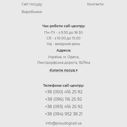
Світ посуду
Контакти
Виробники
Час роботи call-центру:
Пн-Пт - з 9:30 до 18:30
Сб - з 10:00 до 15:00
Нд - вихідний день
Адреса:
Україна, м. Одеса,
Люстдорфська дорога, 92/94а
Купити посуд ♥
Інтернет-магазин посуду Одеса
Інтернет-магазин посуду Київ
Телефони call-центру:
Інтернет-магазин посуду Вінниця
+38 (050) 416 25 92
Інтернет-магазин посуду Дніпр (Дніпропетровськ)
+38 (096) 116 25 92
Інтернет-магазин посуду Житомир
+38 (093) 416 25 92
Інтернет-магазин посуду Запоріжжя
+38 (094) 952 38 21
Інтернет-магазин посуду Івано-Франківськ
Інтернет-магазин посуду Кропивницькій
info@posudograd.ua
Інтернет-магазин посуду Луцьк