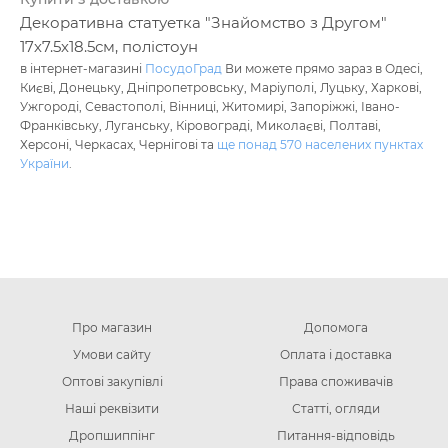
Декоративна статуетка "Знайомство з Другом"
17х7.5х18.5см, полістоун
в інтернет-магазині
ПосудоГрад
Ви можете прямо зараз в Одесі,
Києві, Донецьку, Дніпропетровську, Маріуполі, Луцьку, Харкові,
Ужгороді, Севастополі, Вінниці, Житомирі, Запоріжжі, Івано-
Франківську, Луганську, Кіровограді, Миколаєві, Полтаві,
Херсоні, Черкасах, Чернігові та
ще понад 570 населених пунктах
України
.
Про магазин
Допомога
Умови сайту
Оплата і доставка
Оптові закупівлі
Права споживачів
Наші реквізити
Статті, огляди
Дропшиппінг
Питання-відповідь