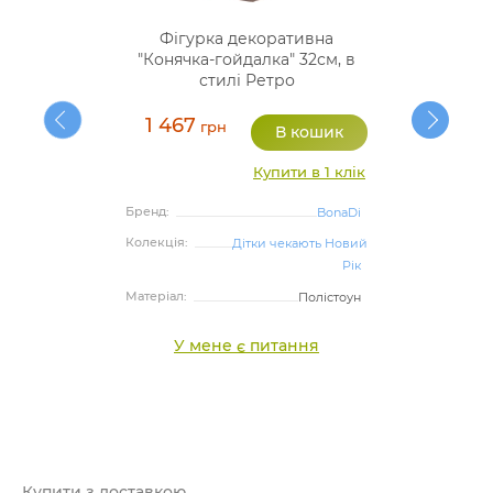
Фігурка декоративна
"Конячка-гойдалка" 32см, в
стилі Ретро
1 467
грн
Купити в 1 клік
Бренд:
BonaDi
Колекція:
Дітки чекають Новий
Рік
Матеріал:
Полістоун
У мене є питання
Купити з доставкою