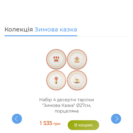
Колекція
Зимова казка
Набір 4 десертні тарілки
"Зимова Казка" Ø27см,
порцеляна
1 535
грн