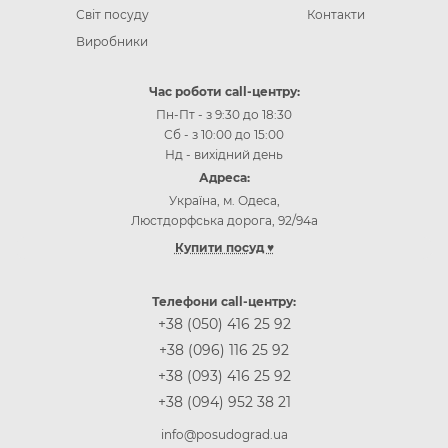
Світ посуду
Контакти
Виробники
Час роботи call-центру:
Пн-Пт - з 9:30 до 18:30
Сб - з 10:00 до 15:00
Нд - вихідний день
Адреса:
Україна, м. Одеса,
Люстдорфська дорога, 92/94а
Купити посуд ♥
Інтернет-магазин посуду Одеса
Інтернет-магазин посуду Київ
Телефони call-центру:
Інтернет-магазин посуду Вінниця
+38 (050) 416 25 92
Інтернет-магазин посуду Дніпр (Дніпропетровськ)
+38 (096) 116 25 92
Інтернет-магазин посуду Житомир
+38 (093) 416 25 92
Інтернет-магазин посуду Запоріжжя
+38 (094) 952 38 21
Інтернет-магазин посуду Івано-Франківськ
Інтернет-магазин посуду Кропивницькій
info@posudograd.ua
Інтернет-магазин посуду Луцьк