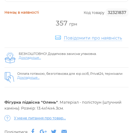
32321837
Немає в наявності
Код товару
357
грн
Повідомити про наявність
БЕЗКОШТОВНО! Додаткова захисна упаковка.
Докладніше...
Оплата готівкою, безготівкова для юр.осіб, Privat24, термінали
Докладніше...
Фігурка підвісна "Олень"
. Матеріал - полістоун (штучний
камінь). Розмір: 13.4х14х4.3см.
У мене питання про товар...
Поділитися