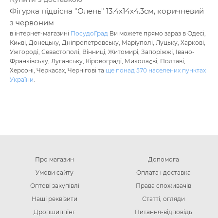
Фігурка підвісна "Олень" 13.4х14х4.3см, коричневий
з червоним
в інтернет-магазині
ПосудоГрад
Ви можете прямо зараз в Одесі,
Києві, Донецьку, Дніпропетровську, Маріуполі, Луцьку, Харкові,
Ужгороді, Севастополі, Вінниці, Житомирі, Запоріжжі, Івано-
Франківську, Луганську, Кіровограді, Миколаєві, Полтаві,
Херсоні, Черкасах, Чернігові та
ще понад 570 населених пунктах
України
.
Про магазин
Допомога
Умови сайту
Оплата і доставка
Оптові закупівлі
Права споживачів
Наші реквізити
Статті, огляди
Дропшиппінг
Питання-відповідь