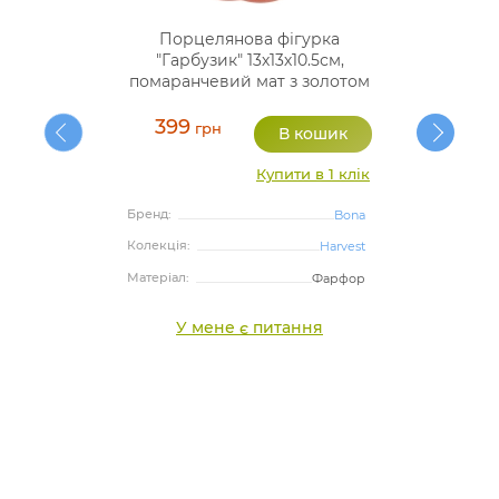
Порцелянова фігурка
"Гарбузик" 13х13х10.5см,
помаранчевий мат з золотом
399
грн
Купити в 1 клік
Бренд:
Bona
Колекція:
Harvest
Матеріал:
Фарфор
У мене є питання