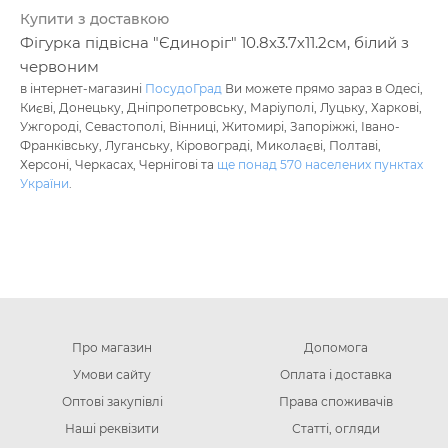
Купити з доставкою
Фігурка підвісна "Єдиноріг" 10.8х3.7х11.2см, білий з
червоним
в інтернет-магазині
ПосудоГрад
Ви можете прямо зараз в Одесі,
Києві, Донецьку, Дніпропетровську, Маріуполі, Луцьку, Харкові,
Ужгороді, Севастополі, Вінниці, Житомирі, Запоріжжі, Івано-
Франківську, Луганську, Кіровограді, Миколаєві, Полтаві,
Херсоні, Черкасах, Чернігові та
ще понад 570 населених пунктах
України
.
Про магазин
Допомога
Умови сайту
Оплата і доставка
Оптові закупівлі
Права споживачів
Наші реквізити
Статті, огляди