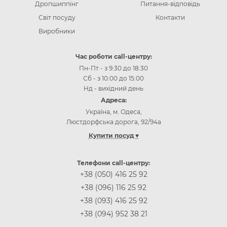
Дропшиппінг
Питання-відповідь
Світ посуду
Контакти
Виробники
Час роботи call-центру:
Пн-Пт - з 9:30 до 18:30
Сб - з 10:00 до 15:00
Нд - вихідний день
Адреса:
Україна, м. Одеса,
Люстдорфська дорога, 92/94а
Купити посуд ♥
Інтернет-магазин посуду Одеса
Інтернет-магазин посуду Київ
Телефони call-центру:
Інтернет-магазин посуду Вінниця
+38 (050) 416 25 92
Інтернет-магазин посуду Дніпр (Дніпропетровськ)
+38 (096) 116 25 92
Інтернет-магазин посуду Житомир
+38 (093) 416 25 92
Інтернет-магазин посуду Запоріжжя
+38 (094) 952 38 21
Інтернет-магазин посуду Івано-Франківськ
Інтернет-магазин посуду Кропивницькій