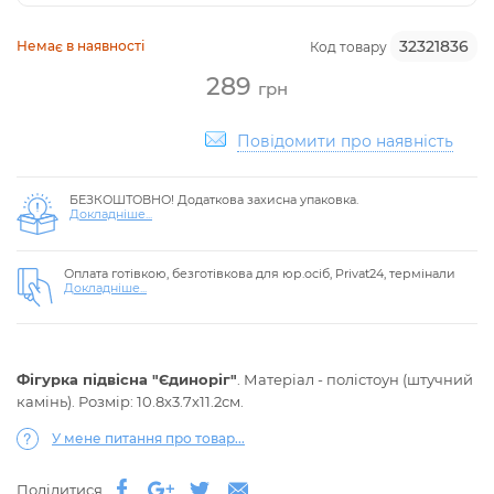
32321836
Немає в наявності
Код товару
289
грн
Повідомити про наявність
БЕЗКОШТОВНО! Додаткова захисна упаковка.
Докладніше...
Оплата готівкою, безготівкова для юр.осіб, Privat24, термінали
Докладніше...
Фігурка підвісна "Єдиноріг"
. Матеріал - полістоун (штучний
камінь). Розмір: 10.8х3.7х11.2см.
У мене питання про товар...
Поділитися