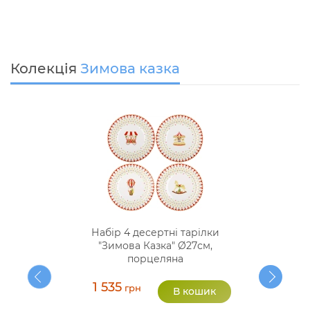
Колекція
Зимова казка
Набір 4 десертні тарілки
"Зимова Казка" Ø27см,
порцеляна
1 535
грн