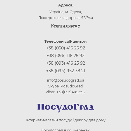
Адреса:
Україна, м. Одеса,
Люстдорфська дорога, 92/94а
Купити посуд ♥
Інтернет-магазин посуду Одеса
Інтернет-магазин посуду Київ
Телефони call-центру:
Інтернет-магазин посуду Вінниця
+38 (050) 416 25 92
Інтернет-магазин посуду Дніпр (Дніпропетровськ)
+38 (096) 116 25 92
Інтернет-магазин посуду Житомир
+38 (093) 416 25 92
Інтернет-магазин посуду Запоріжжя
+38 (094) 952 38 21
Інтернет-магазин посуду Івано-Франківськ
Інтернет-магазин посуду Кропивницькій
info@posudograd.ua
Інтернет-магазин посуду Луцьк
Skype: PosudoGrad
Інтернет-магазин посуду Львів
Viber: +38(093)4162592
Інтернет-магазин посуду Миколаєв
Інтернет-магазин посуду Полтава
Інтернет-магазин посуду Рівне
Інтернет-магазин посуду Суми
Інтернет-магазин посуду і декору для дому
Інтернет-магазин посуду Тернопіль
Інтернет-магазин посуду Ужгород
Посудоград в соцмережах: