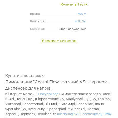
Купити в 1 клік
Бренд:
Empire
Колекція:
Milk Bar
Матеріал:
Сталь нержавіюча
У мене є питання
Купити з доставкою
Лимонадник "Crystal Flow" скляний 4.5л з краном,
диспенсер для напоїв.
в інтернет-магазині
ПосудоГрад
Ви можете прямо зараз в Одесі,
Києві, Донецьку, Дніпропетровську, Маріуполі, Луцьку, Харкові,
Ужгороді, Севастополі, Вінниці, Житомирі, Запоріжжі, Івано-
Франківську, Луганську, Кіровограді, Миколаєві, Полтаві,
Херсоні, Черкасах, Чернігові та
ще понад 570 населених пунктах