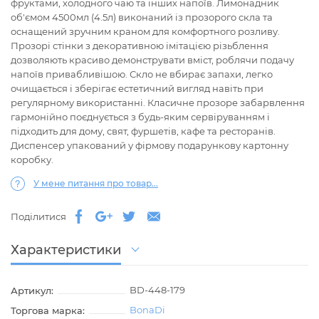
фруктами, холодного чаю та інших напоїв. Лимонадник
об'ємом 4500мл (4.5л) виконаний із прозорого скла та
оснащений зручним краном для комфортного розливу.
Прозорі стінки з декоративною імітацією різьблення
дозволяють красиво демонструвати вміст, роблячи подачу
напоїв привабливішою. Скло не вбирає запахи, легко
очищається і зберігає естетичний вигляд навіть при
регулярному використанні. Класичне прозоре забарвлення
гармонійно поєднується з будь-яким сервіруванням і
підходить для дому, свят, фуршетів, кафе та ресторанів.
Диспенсер упакований у фірмову подарункову картонну
коробку.
У мене питання про товар...
Поділитися
Характеристики
BD-448-179
Артикул:
BonaDi
Торгова марка: