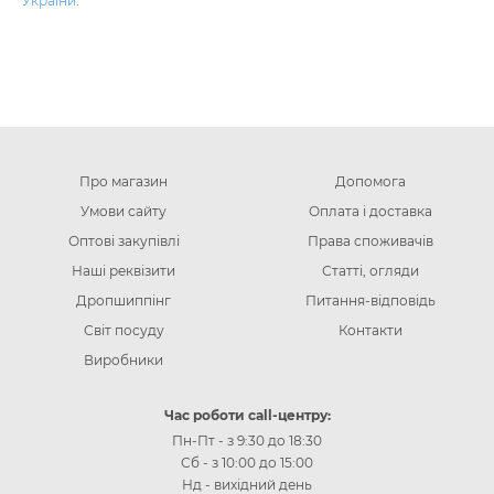
України
.
Про магазин
Допомога
Умови сайту
Оплата і доставка
Оптові закупівлі
Права споживачів
Наші реквізити
Статті, огляди
Дропшиппінг
Питання-відповідь
Світ посуду
Контакти
Виробники
Час роботи call-центру:
Пн-Пт - з 9:30 до 18:30
Сб - з 10:00 до 15:00
Нд - вихідний день