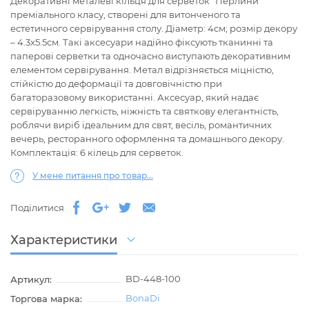
Декоративні металеві кільця для серветок "Перлини"
преміального класу, створені для витонченого та
естетичного сервірування столу. Діаметр: 4см; розмір декору
– 4.3х5.5см. Такі аксесуари надійно фіксують тканинні та
паперові серветки та одночасно виступають декоративним
елементом сервірування. Метал відрізняється міцністю,
стійкістю до деформації та довговічністю при
багаторазовому використанні. Аксесуар, який надає
сервіруванню легкість, ніжність та святкову елегантність,
роблячи виріб ідеальним для свят, весіль, романтичних
вечерь, ресторанного оформлення та домашнього декору.
Комплектація: 6 кілець для серветок.
У мене питання про товар...
Поділитися
Характеристики
BD-448-100
Артикул:
BonaDi
Торгова марка: