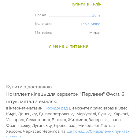
Купити в 1 клік
Бренд:
Bona
Колекція:
Table-Shine
Матеріал:
Метал
У мене є питання
Купити з доставкою
Комплект кілець для серветок "Перлини" Ø4см, 6
штук, метал з емаллю
в інтернет-магазині
ПосудоГрад
Ви можете прямо зараз в Одесі,
Києві, Донецьку, Дніпропетровську, Маріуполі, Луцьку, Харкові,
Ужгороді, Севастополі, Вінниці, Житомирі, Запоріжжі, Івано-
Франківську, Луганську, Кіровограді, Миколаєві, Полтаві,
Херсоні, Черкасах, Чернігові та
ще понад 570 населених пунктах