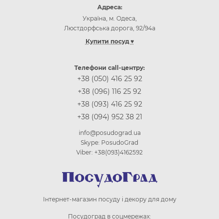
Адреса:
Україна, м. Одеса,
Люстдорфська дорога, 92/94а
Купити посуд ♥
Інтернет-магазин посуду Одеса
Інтернет-магазин посуду Київ
Телефони call-центру:
Інтернет-магазин посуду Вінниця
+38 (050) 416 25 92
Інтернет-магазин посуду Дніпр (Дніпропетровськ)
+38 (096) 116 25 92
Інтернет-магазин посуду Житомир
+38 (093) 416 25 92
Інтернет-магазин посуду Запоріжжя
+38 (094) 952 38 21
Інтернет-магазин посуду Івано-Франківськ
Інтернет-магазин посуду Кропивницькій
info@posudograd.ua
Інтернет-магазин посуду Луцьк
Skype: PosudoGrad
Інтернет-магазин посуду Львів
Viber: +38(093)4162592
Інтернет-магазин посуду Миколаєв
Інтернет-магазин посуду Полтава
Інтернет-магазин посуду Рівне
Інтернет-магазин посуду Суми
Інтернет-магазин посуду і декору для дому
Інтернет-магазин посуду Тернопіль
Інтернет-магазин посуду Ужгород
Посудоград в соцмережах: