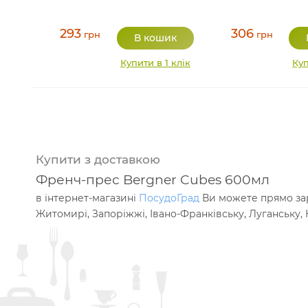
293
306
грн
грн
Купити в 1 клік
Куп
Купити з доставкою
Френч-прес Bergner Cubes 600мл
в інтернет-магазині
ПосудоГрад
Ви можете прямо зара
Житомирі, Запоріжжі, Івано-Франківську, Луганську, К