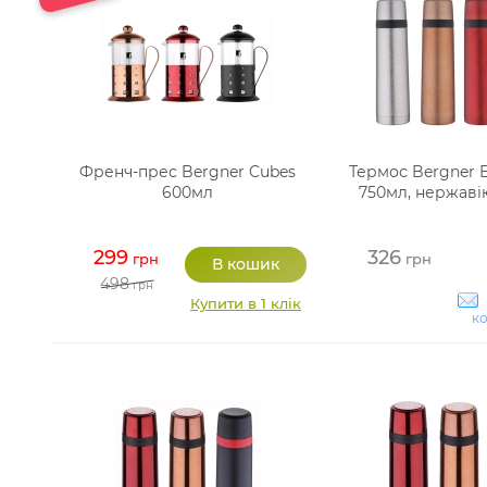
Френч-прес Bergner Cubes
Термос Bergner E
600мл
750мл, нержаві
299
326
грн
грн
498
грн
Купити в 1 клік
ко