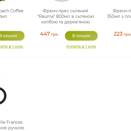
ach Coffee
Френч-прес скляний
Френч-пр
0мл
"Rauma" 800мл зі скляною
350мл з п
колбою та дерев'яною
кришкою
447
223
грн
грн
ити в 1 клік
Купити в 1 клік
le Frances
вою ручкою