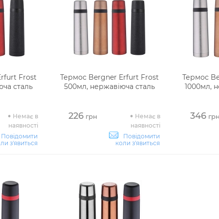
rfurt Frost
Термос Bergner Erfurt Frost
Термос Ber
юча сталь
500мл, нержавіюча сталь
1000мл, 
226
346
Немає в
Немає в
грн
гр
наявності
наявності
Повідомити
Повідомити
ли з'явиться
коли з'явиться