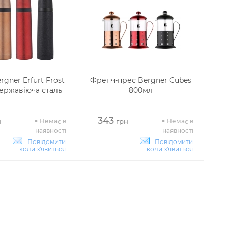
gner Erfurt Frost
Френч-прес Bergner Cubes
нержавіюча сталь
800мл
343
Немає в
Немає в
н
грн
наявності
наявності
Повідомити
Повідомити
коли з'явиться
коли з'явиться