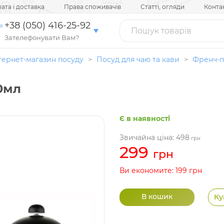
ата і доставка
Права споживачів
Статті, огляди
Конта
+38 (050) 416-25-92
Зателефонувати Вам?
тернет-магазин посуду
>
Посуд для чаю та кави
>
Френч-
0мл
Є в наявності
Звичайна ціна: 498
грн
299
грн
Ви економите: 199 грн