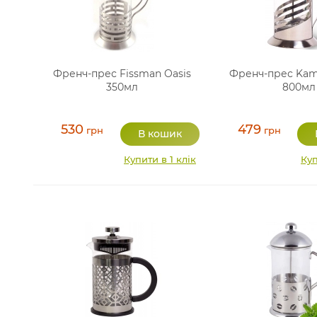
Френч-прес Fissman Oasis
Френч-прес Kamil
350мл
800мл
530
479
грн
грн
Купити в 1 клік
Куп