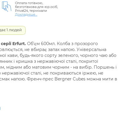
Оплата готівкою,
безготівкова для юр.осіб,
Privat24, термінали
Докладніше...
дає 1 людей
ерії Erfurt.
Об'єм 600мл. Колба з прозорого
арвлюється, не вбирає запах напою. Універсальна
ної кави, будь-якого сорту зеленого, чорного чаю або
янник і кришка з нержавіючої сталі, покритої
м, мідним або матовим чорним - на вибір. Поршень і
з нержавіючої сталі, не покриваються іржею, не
 смак напою. Френч-прес Bergner Cubes можна мити в