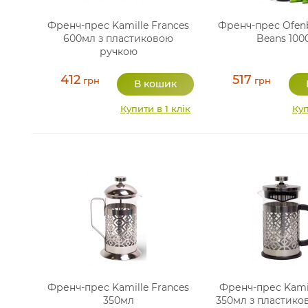
Френч-прес Kamille Frances
Френч-прес Ofenb
600мл з пластиковою
Beans 100
ручкою
412
517
грн
грн
Купити в 1 клік
Куп
Френч-прес Kamille Frances
Френч-прес Kamil
350мл
350мл з пластико