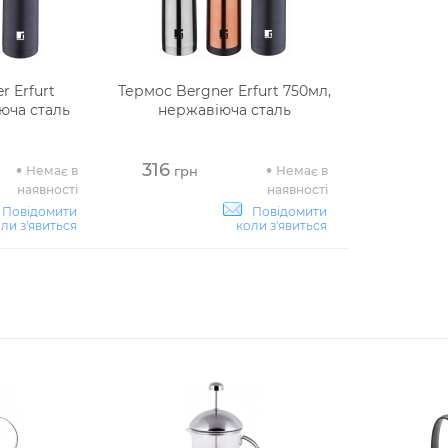
r Erfurt
Термос Bergner Erfurt 750мл,
юча сталь
нержавіюча сталь
316
Немає в
Немає в
грн
наявності
наявності
Повідомити
Повідомити
ли з'явиться
коли з'явиться