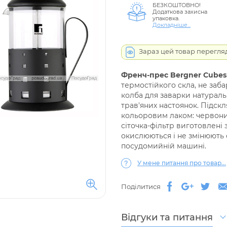
БЕЗКОШТОВНО!
Додаткова захисна
упаковка.
Докладніше...
Зараз цей товар перегля
Френч-прес Bergner Cubes с
термостійкого скла, не заб
колба для заварки натураль
трав'яних настоянок. Підскл
кольоровим лаком: червони
сіточка-фільтр виготовлені 
окислюються і не змінюють
посудомийній машині.
У мене питання про товар...
Поділитися
Відгуки та питання