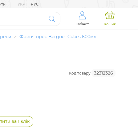
|
кти
УКР
РУС
Кабінет
Кошик
преси
>
Френч-прес Bergner Cubes 600мл
32312326
Код товару