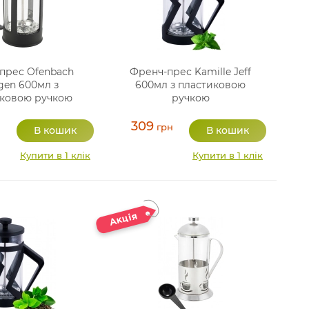
прес Ofenbach
Френч-прес Kamille Jeff
gen 600мл з
600мл з пластиковою
ковою ручкою
ручкою
309
н
грн
Купити в 1 клік
Купити в 1 клік