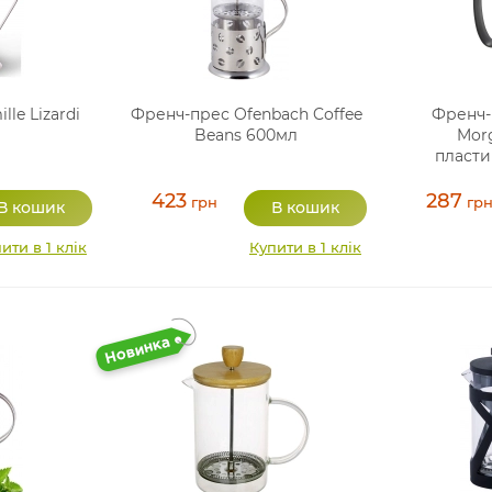
le Lizardi
Френч-прес Ofenbach Coffee
Френч-
Beans 600мл
Mor
пласти
423
287
грн
гр
ити в 1 клік
Купити в 1 клік