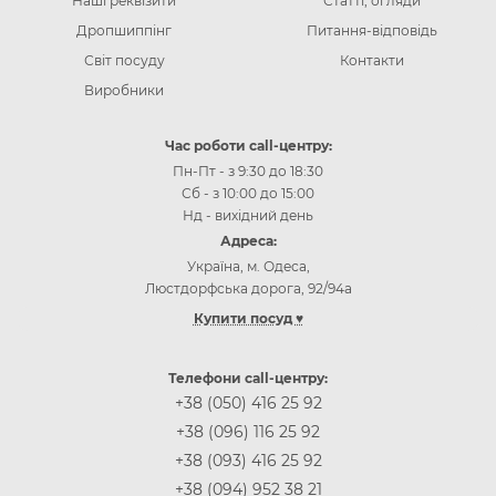
Наші реквізити
Статті, огляди
Дропшиппінг
Питання-відповідь
Світ посуду
Контакти
Виробники
Час роботи call-центру:
Пн-Пт - з 9:30 до 18:30
Сб - з 10:00 до 15:00
Нд - вихідний день
Адреса:
Україна, м. Одеса,
Люстдорфська дорога, 92/94а
Купити посуд ♥
Інтернет-магазин посуду Одеса
Інтернет-магазин посуду Київ
Телефони call-центру:
Інтернет-магазин посуду Вінниця
+38 (050) 416 25 92
Інтернет-магазин посуду Дніпр (Дніпропетровськ)
+38 (096) 116 25 92
Інтернет-магазин посуду Житомир
+38 (093) 416 25 92
Інтернет-магазин посуду Запоріжжя
+38 (094) 952 38 21
Інтернет-магазин посуду Івано-Франківськ