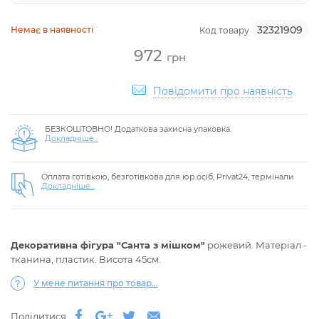
32321909
Немає в наявності
Код товару
972
грн
Повідомити про наявність
БЕЗКОШТОВНО! Додаткова захисна упаковка.
Докладніше...
Оплата готівкою, безготівкова для юр.осіб, Privat24, термінали
Докладніше...
Декоративна фігура "Санта з мішком"
рожевий. Матеріал -
тканина, пластик. Висота 45см.
У мене питання про товар...
Поділитися