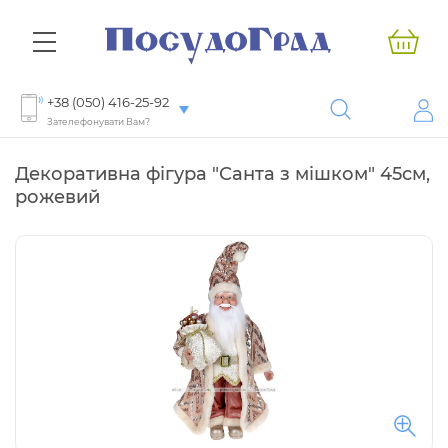
+38 (050) 416-25-92
Зателефонувати Вам?
Декоративна фігура "Санта з мішком" 45см,
рожевий