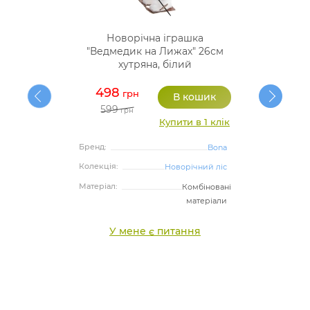
Новорічна іграшка
"Ведмедик на Лижах" 26см
хутряна, білий
498
грн
599
грн
Купити в 1 клік
Бренд:
Bona
Колекція:
Новорічний ліс
Матеріал:
Комбіновані
матеріали
У мене є питання