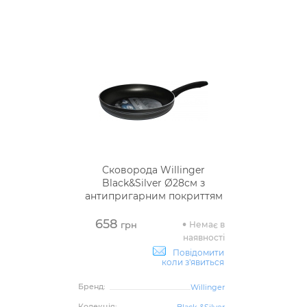
Сковорода Willinger
Black&Silver Ø28см з
антипригарним покриттям
658
Немає в
грн
наявності
Повідомити
коли з'явиться
Бренд:
Willinger
Колекція:
Black &Silver