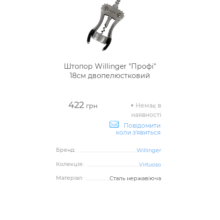
Штопор Willinger "Профі"
18см двопелюстковий
422
Немає в
грн
наявності
Повідомити
коли з'явиться
Бренд:
Willinger
Колекція:
Virtuoso
Матеріал:
Сталь нержавіюча