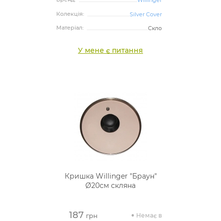
Willinger
Колекція:
Silver Cover
Матеріал:
Скло
У мене є питання
Кришка Willinger "Браун"
Ø20см скляна
187
Немає в
грн