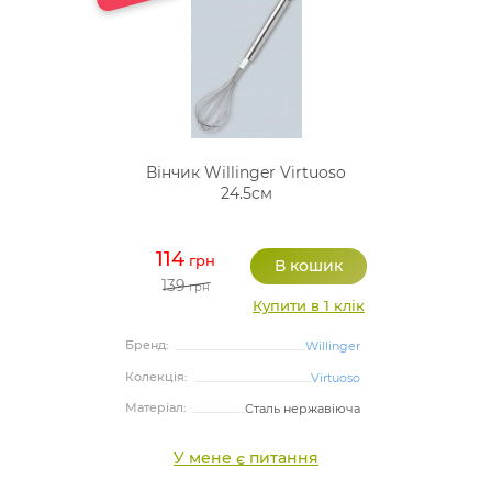
Вінчик Willinger Virtuoso
24.5см
114
грн
139
грн
Купити в 1 клік
Бренд:
Willinger
Колекція:
Virtuoso
Матеріал:
Сталь нержавіюча
У мене є питання