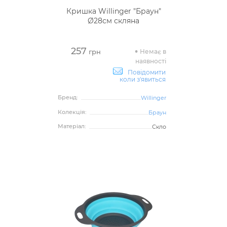
Кришка Willinger "Браун"
Ø28см скляна
257
Немає в
грн
наявності
Повідомити
коли з'явиться
Бренд:
Willinger
Колекція:
Браун
Матеріал:
Скло