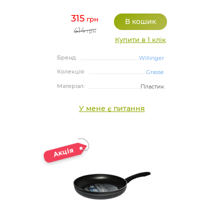
315
грн
414
грн
Купити в 1 клік
Бренд:
Willinger
Колекція:
Grasse
Матеріал:
Пластик
У мене є питання