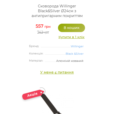
Сковорода Willinger
Black&Silver Ø24см з
антипригарним покриттям
557
грн
742
грн
Купити в 1 клік
Бренд:
Willinger
Колекція:
Black &Silver
Матеріал:
Алюміній кований
У мене є питання