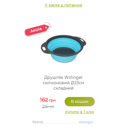
У мене є питання
Друшляк Willinger
силіконовий Ø23см
складний
162
грн
215
грн
Купити в 1 клік
Бренд:
Willinger