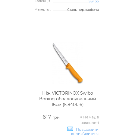
Колекція:
Swibo
Матеріал:
Сталь нержавіюча
Ніж VICTORINOX Swibo
Boning обваловувальний
16см (5.8401.16)
617
Немає в
грн
наявності
Повідомити
коли з'явиться