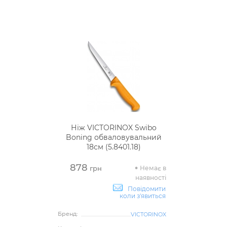
Ніж VICTORINOX Swibo
Boning обваловувальний
18см (5.8401.18)
878
Немає в
грн
наявності
Повідомити
коли з'явиться
Бренд:
VICTORINOX