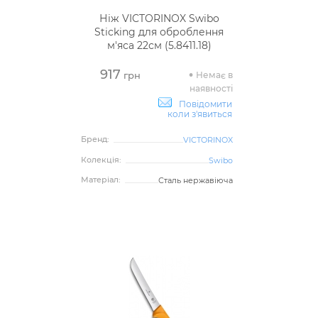
Ніж VICTORINOX Swibo
Sticking для оброблення
м'яса 22см (5.8411.18)
917
Немає в
грн
наявності
Повідомити
коли з'явиться
Бренд:
VICTORINOX
Колекція:
Swibo
Матеріал:
Сталь нержавіюча