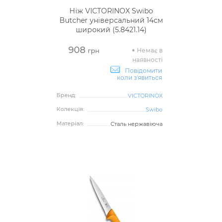
Ніж VICTORINOX Swibo
Butcher універсальний 14см
широкий (5.8421.14)
908
Немає в
грн
наявності
Повідомити
коли з'явиться
Бренд:
VICTORINOX
Колекція:
Swibo
Матеріал:
Сталь нержавіюча