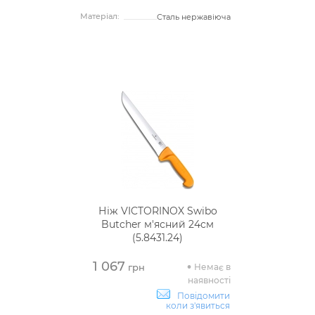
Матеріал:
Сталь нержавіюча
Ніж VICTORINOX Swibo
Butcher м'ясний 24см
(5.8431.24)
1 067
Немає в
грн
наявності
Повідомити
коли з'явиться