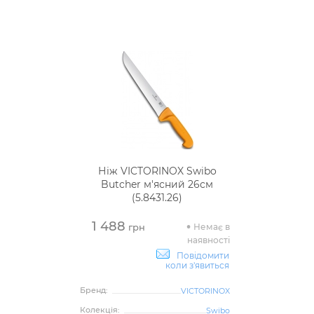
Ніж VICTORINOX Swibo
Butcher м'ясний 26см
(5.8431.26)
1 488
Немає в
грн
наявності
Повідомити
коли з'явиться
Бренд:
VICTORINOX
Колекція:
Swibo