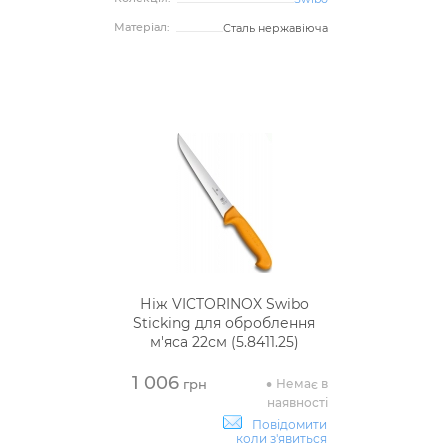
Матеріал:
Сталь нержавіюча
Ніж VICTORINOX Swibo
Sticking для оброблення
м'яса 22см (5.8411.25)
1 006
Немає в
грн
наявності
Повідомити
коли з'явиться