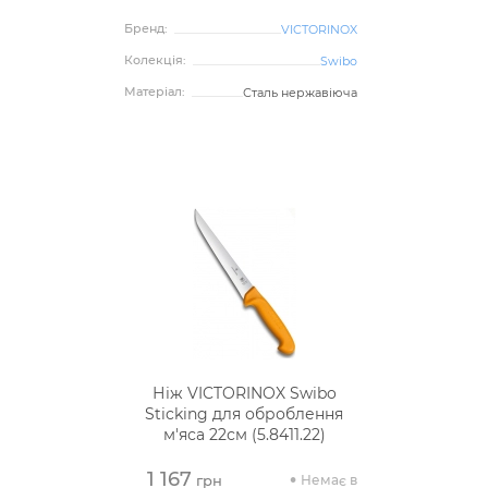
Бренд:
VICTORINOX
Колекція:
Swibo
Матеріал:
Сталь нержавіюча
Ніж VICTORINOX Swibo
Sticking для оброблення
м'яса 22см (5.8411.22)
1 167
Немає в
грн