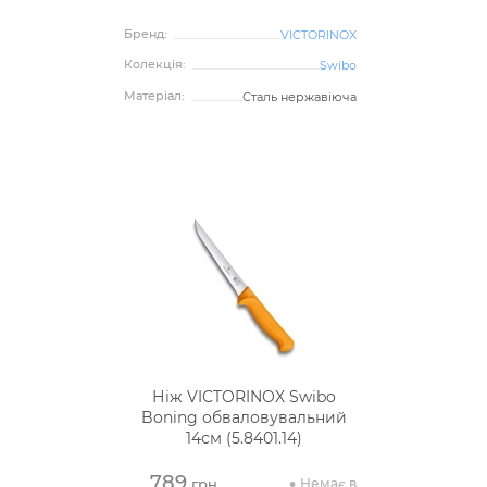
Бренд:
VICTORINOX
Колекція:
Swibo
Матеріал:
Сталь нержавіюча
Ніж VICTORINOX Swibo
Boning обваловувальний
14см (5.8401.14)
789
Немає в
грн