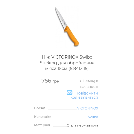
Ніж VICTORINOX Swibo
Sticking для оброблення
м'яса 15см (5.8412.15)
756
Немає в
грн
наявності
Повідомити
коли з'явиться
Бренд:
VICTORINOX
Колекція:
Swibo
Матеріал:
Сталь нержавіюча