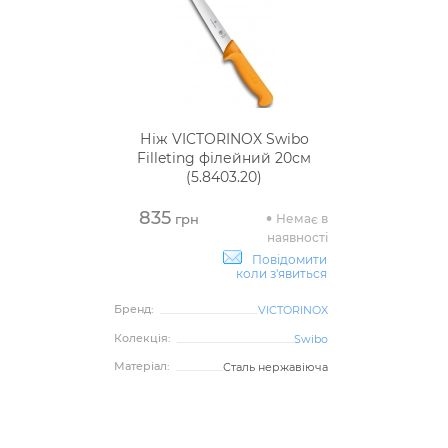
Ніж VICTORINOX Swibo
Filleting філейний 20см
(5.8403.20)
835
Немає в
грн
наявності
Повідомити
коли з'явиться
Бренд:
VICTORINOX
Колекція:
Swibo
Матеріал:
Сталь нержавіюча