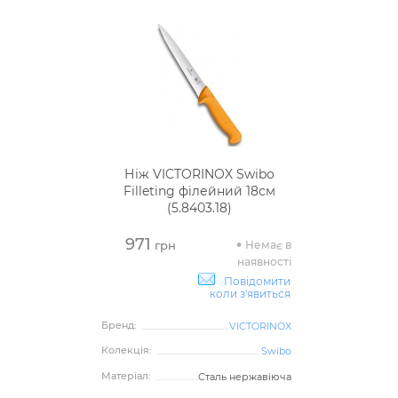
Ніж VICTORINOX Swibo
Filleting філейний 18см
(5.8403.18)
971
Немає в
грн
наявності
Повідомити
коли з'явиться
Бренд:
VICTORINOX
Колекція:
Swibo
Матеріал:
Сталь нержавіюча