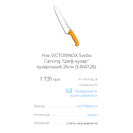
Ніж VICTORINOX Swibo
Carving "Шеф-кухар"
кухарський 26см (5.8451.26)
1 731
Немає в
грн
наявності
Повідомити
коли з'явиться
Бренд:
VICTORINOX
Колекція:
Swibo
Матеріал:
Сталь нержавіюча