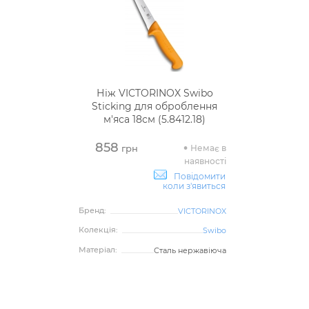
Ніж VICTORINOX Swibo
Sticking для оброблення
м'яса 18см (5.8412.18)
858
Немає в
грн
наявності
Повідомити
коли з'явиться
Бренд:
VICTORINOX
Колекція:
Swibo
Матеріал:
Сталь нержавіюча