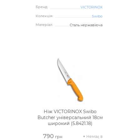
Бренд:
VICTORINOX
Колекція:
Swibo
Матеріал:
Сталь нержавіюча
Ніж VICTORINOX Swibo
Butcher універсальний 18см
широкий (5.8421.18)
790
Немає в
грн