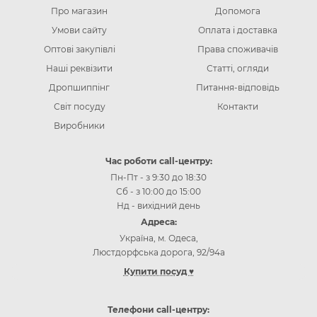
Про магазин
Допомога
Умови сайту
Оплата і доставка
Оптові закупівлі
Права споживачів
Наші реквізити
Статті, огляди
Дропшиппінг
Питання-відповідь
Світ посуду
Контакти
Виробники
Час роботи call-центру:
Пн-Пт - з 9:30 до 18:30
Сб - з 10:00 до 15:00
Нд - вихідний день
Адреса:
Україна, м. Одеса,
Люстдорфська дорога, 92/94а
Купити посуд ♥
Інтернет-магазин посуду Одеса
Інтернет-магазин посуду Київ
Телефони call-центру: