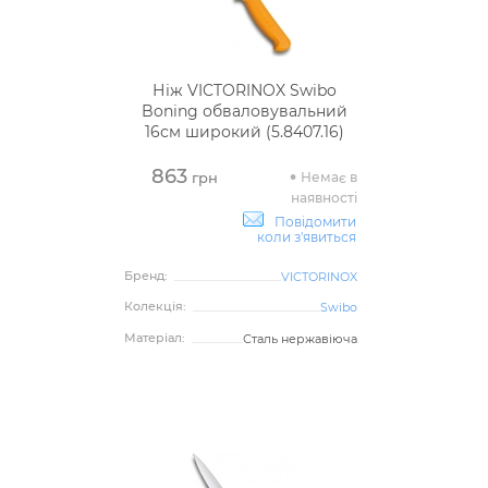
Ніж VICTORINOX Swibo
Boning обваловувальний
16см широкий (5.8407.16)
863
Немає в
грн
наявності
Повідомити
коли з'явиться
Бренд:
VICTORINOX
Колекція:
Swibo
Матеріал:
Сталь нержавіюча