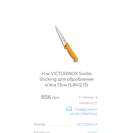
Ніж VICTORINOX Swibo
Sticking для оброблення
м'яса 13см (5.8412.13)
856
Немає в
грн
наявності
Повідомити
коли з'явиться
Бренд:
VICTORINOX
Колекція:
Swibo