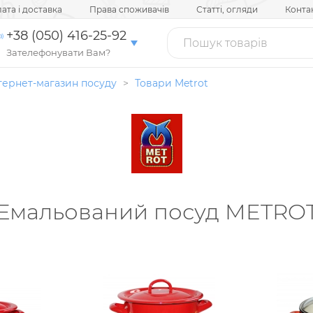
ата і доставка
Права споживачів
Статті, огляди
Конта
+38 (050) 416-25-92
Зателефонувати Вам?
тернет-магазин посуду
>
Товари
Metrot
Емальований посуд METRO