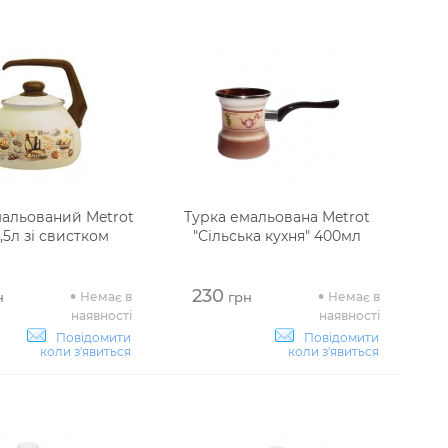
альований Metrot
Турка емальована Metrot
2,5л зі свистком
"Сільська кухня" 400мл
230
Немає в
Немає в
н
грн
наявності
наявності
Повідомити
Повідомити
коли з'явиться
коли з'явиться