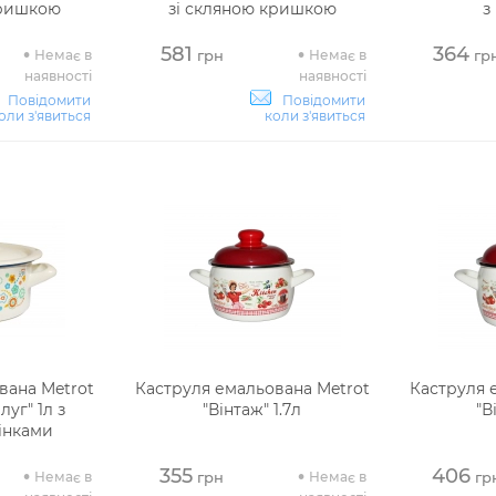
кришкою
зі скляною кришкою
з
581
364
Немає в
Немає в
грн
гр
наявності
наявності
Повідомити
Повідомити
оли з'явиться
коли з'явиться
вана Metrot
Каструля емальована Metrot
Каструля 
уг" 1л з
"Вінтаж" 1.7л
"В
інками
355
406
Немає в
Немає в
грн
гр