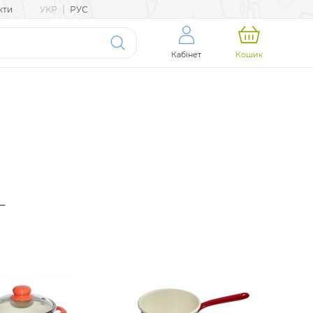
|
кти
УКР
РУС
Кабінет
Кошик
T