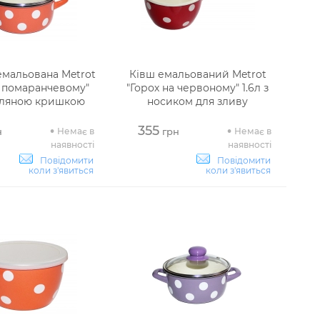
емальована Metrot
Ківш емальований Metrot
а помаранчевому"
"Горох на червоному" 1.6л з
 скляною кришкою
носиком для зливу
355
Немає в
Немає в
н
грн
наявності
наявності
Повідомити
Повідомити
коли з'явиться
коли з'явиться