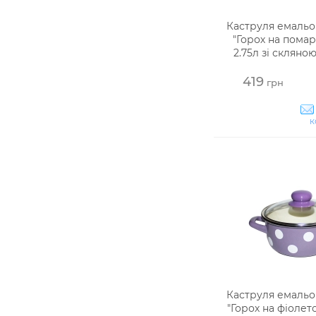
Каструля емальо
"Горох на пома
2.75л зі склян
419
грн
к
Каструля емальо
"Горох на фіолет