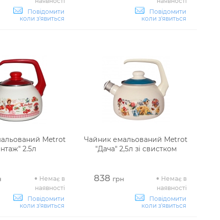
наявності
наявності
Повідомити
Повідомити
коли з'явиться
коли з'явиться
альований Metrot
Чайник емальований Metrot
інтаж" 2.5л
"Дача" 2,5л зі свистком
838
Немає в
Немає в
н
грн
наявності
наявності
Повідомити
Повідомити
коли з'явиться
коли з'явиться