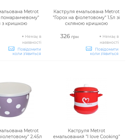
альована Metrot
Каструля емальована Metrot
а помаранчевому"
"Горох на фіолетовому" 1.5л зі
5л з кришкою
скляною кришкою
326
Немає в
Немає в
н
грн
наявності
наявності
Повідомити
Повідомити
коли з'явиться
коли з'явиться
альована Metrot
Каструля Metrot
фіолетовому" 2.45л
емальований "I love Cooking"