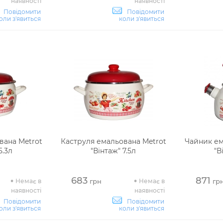
наявності
наявності
Повідомити
Повідомити
оли з'явиться
коли з'явиться
вана Metrot
Каструля емальована Metrot
Чайник ем
5.3л
"Вінтаж" 7.5л
"В
683
871
Немає в
Немає в
грн
гр
наявності
наявності
Повідомити
Повідомити
оли з'явиться
коли з'явиться