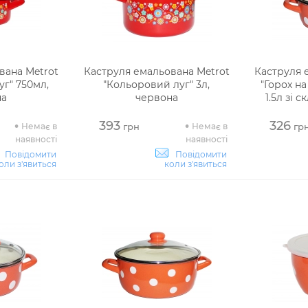
вана Metrot
Каструля емальована Metrot
Каструля 
г" 750мл,
"Кольоровий луг" 3л,
"Горох н
на
червона
1.5л зі
393
326
Немає в
Немає в
грн
гр
наявності
наявності
Повідомити
Повідомити
оли з'явиться
коли з'явиться