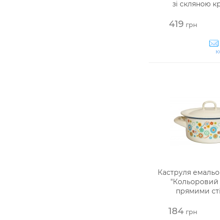
зі скляною 
419
грн
к
Каструля емальо
"Кольоровий л
прямими ст
184
грн