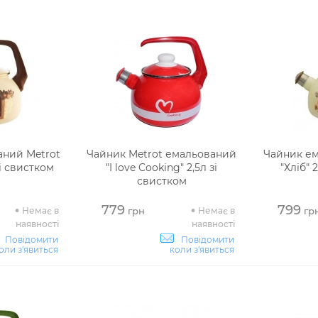
аний Metrot
Чайник Metrot емальований
Чайник ем
зі свистком
"I love Cooking" 2,5л зі
"Хліб" 
свистком
779
799
Немає в
Немає в
грн
гр
наявності
наявності
Повідомити
Повідомити
оли з'явиться
коли з'явиться