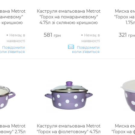
вана Metrot
Каструля емальована Metrot
Миска ем
ранчевому"
"Горох на помаранчевому"
"Горох н
ою кришкою
4.75л зі скляною кришкою
1.7
581
321
Немає в
Немає в
грн
гр
наявності
наявності
Повідомити
Повідомити
оли з'явиться
коли з'явиться
вана Metrot
Каструля емальована Metrot
Миска ем
овому" 2.75л
"Горох на фіолетовому" 4.75л
"Горох на 