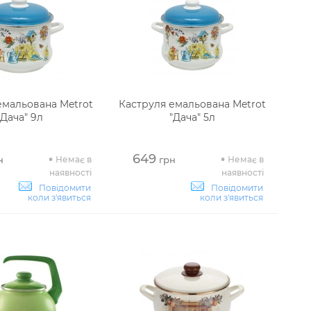
емальована Metrot
Каструля емальована Metrot
"Дача" 9л
"Дача" 5л
649
Немає в
Немає в
н
грн
наявності
наявності
Повідомити
Повідомити
коли з'явиться
коли з'явиться