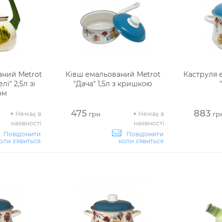
аний Metrot
Ківш емальований Metrot
Каструля 
лі" 2,5л зі
"Дача" 1,5л з кришкою
ом
475
883
Немає в
Немає в
грн
гр
наявності
наявності
Повідомити
Повідомити
оли з'явиться
коли з'явиться