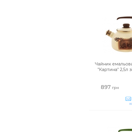
Чайник емальов
"Картина" 2,5л 
897
грн
к