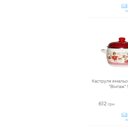
к
Каструля емальо
"Вінтаж" 
612
грн
к