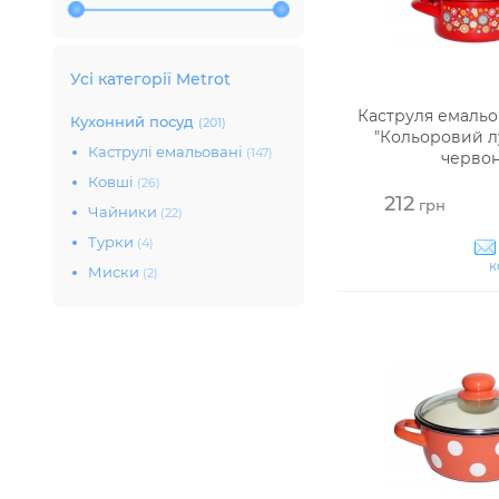
Усі категорії Metrot
Каструля емальо
Кухонний посуд
(201)
"Кольоровий лу
Каструлі емальовані
(147)
черво
Ковші
(26)
212
грн
Чайники
(22)
Турки
(4)
к
Миски
(2)