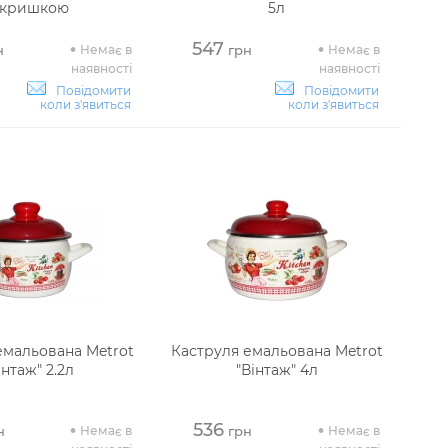
 кришкою
5л
547
Немає в
Немає в
н
грн
наявності
наявності
Повідомити
Повідомити
коли з'явиться
коли з'явиться
емальована Metrot
Каструля емальована Metrot
інтаж" 2.2л
"Вінтаж" 4л
536
Немає в
Немає в
н
грн