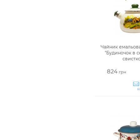
Чайник емальов
"Будиночок в се
свистк
824
грн
к