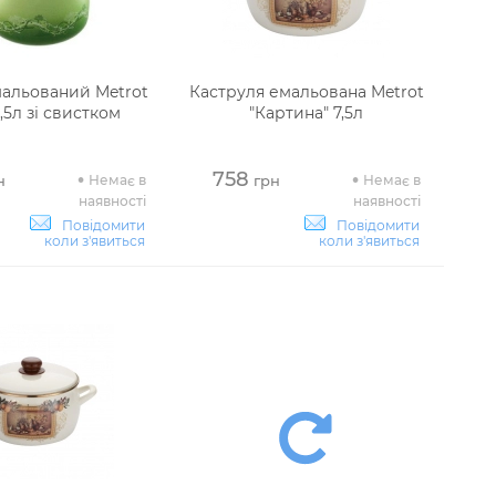
альований Metrot
Каструля емальована Metrot
2,5л зі свистком
"Картина" 7,5л
758
Немає в
Немає в
н
грн
наявності
наявності
Повідомити
Повідомити
коли з'явиться
коли з'явиться