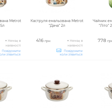
вана Metrot
Каструля емальована Metrot
Чайник ем
,5л
"Дача" 2л
"Літо" 
416
778
Немає в
Немає в
грн
гр
наявності
наявності
Повідомити
Повідомити
оли з'явиться
коли з'явиться