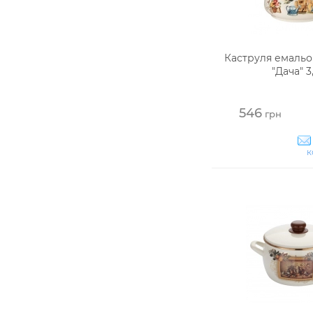
Каструля емальо
"Дача" 3
546
грн
к