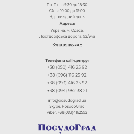
Пн-Пт - з 9:30 до 18:30
Сб - з 10:00 до 15:00
Нд - вихідний день
Адреса:
Україна, м. Одеса,
Люстдорфська дорога, 92/94а
Купити посуд ♥
Інтернет-магазин посуду Одеса
Інтернет-магазин посуду Київ
Телефони call-центру:
Інтернет-магазин посуду Вінниця
+38 (050) 416 25 92
Інтернет-магазин посуду Дніпр (Дніпропетровськ)
+38 (096) 116 25 92
Інтернет-магазин посуду Житомир
+38 (093) 416 25 92
Інтернет-магазин посуду Запоріжжя
+38 (094) 952 38 21
Інтернет-магазин посуду Івано-Франківськ
Інтернет-магазин посуду Кропивницькій
info@posudograd.ua
Інтернет-магазин посуду Луцьк
Skype: PosudoGrad
Інтернет-магазин посуду Львів
Viber: +38(093)4162592
Інтернет-магазин посуду Миколаєв
Інтернет-магазин посуду Полтава
Інтернет-магазин посуду Рівне