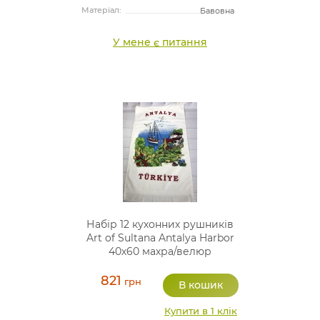
Матеріал:
Бавовна
У мене є питання
Набір 12 кухонних рушників
Art of Sultana Antalya Harbor
40х60 махра/велюр
821
грн
Купити в 1 клік