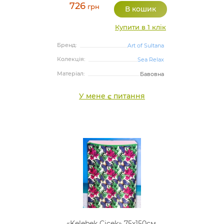
726
грн
Купити в 1 клік
Бренд:
Art of Sultana
Колекція:
Sea Relax
Матеріал:
Бавовна
У мене є питання
«Kelebek Cicek» 75х150см,