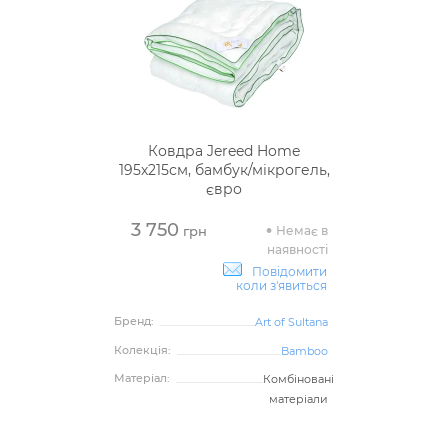
Ковдра Jereed Home
195х215см, бамбук/мікрогель,
євро
3 750
Немає в
грн
наявності
Повідомити
коли з'явиться
Бренд:
Art of Sultana
Колекція:
Bamboo
Матеріал:
Комбіновані
матеріали