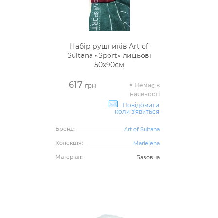
Набір рушників Art of
Sultana «Sport» лицьові
50х90см
617
Немає в
грн
наявності
Повідомити
коли з'явиться
Бренд:
Art of Sultana
Колекція:
Marielena
Матеріал:
Бавовна