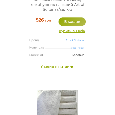
махрРушник пляжний Art of
Sultanaа/велюр
526
грн
Купити в 1 клік
Бренд:
Art of Sultana
Колекція:
Sea Relax
Матеріал:
Бавовна
У мене є питання