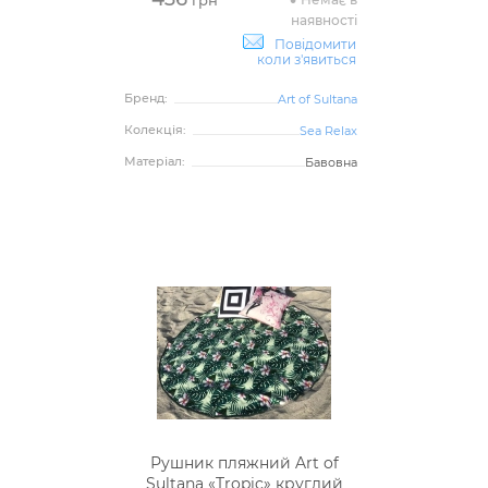
грн
наявності
Повідомити
коли з'явиться
Бренд:
Art of Sultana
Колекція:
Sea Relax
Матеріал:
Бавовна
Рушник пляжний Art of
Sultana «Tropic» круглий