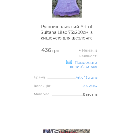
Рушник пляжний Art of
Sultana Lilac 75х200см, з
кишенею для шезлонга
436
Немає в
грн
наявності
Повідомити
коли з'явиться
Бренд:
Art of Sultana
Колекція:
Sea Relax
Матеріал:
Бавовна