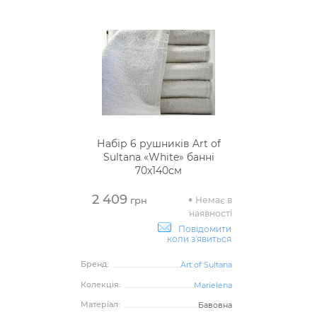
Набір 6 рушників Art of
Sultana «White» банні
70х140см
2 409
Немає в
грн
наявності
Повідомити
коли з'явиться
Бренд:
Art of Sultana
Колекція:
Marielena
Матеріал:
Бавовна