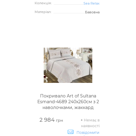
Колекція:
Sea Relax
Матеріал:
Бавовна
Покривало Art of Sultana
Esmand-4689 240х260см з 2
наволочками, жаккард
2 984
Немає в
грн
наявності
Повідомити