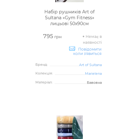
Набір рушників Art of
Sultana «Gym Fitness»
лицьові 50х90см
795
Немає в
грн
наявності
Повідомити
коли з'явиться
Бренд:
Art of Sultana
Колекція:
Marielena
Матеріал:
Бавовна