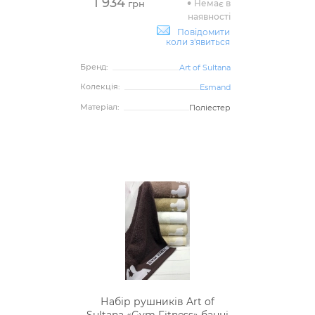
1 934
Немає в
грн
наявності
Повідомити
коли з'явиться
Бренд:
Art of Sultana
Колекція:
Esmand
Матеріал:
Поліестер
Набір рушників Art of