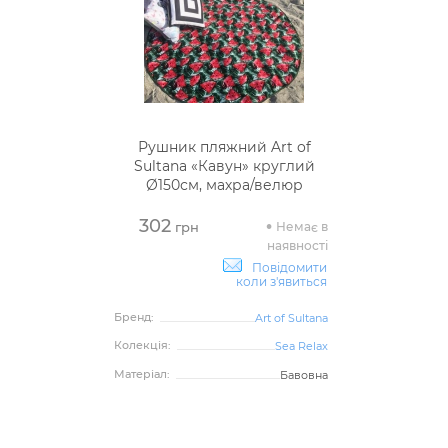
Рушник пляжний Art of
Sultana «Кавун» круглий
Ø150см, махра/велюр
302
Немає в
грн
наявності
Повідомити
коли з'явиться
Бренд:
Art of Sultana
Колекція:
Sea Relax
Матеріал:
Бавовна