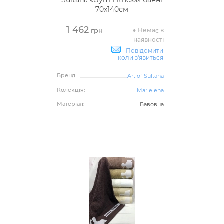
Sultana «Gym Fitness» банні
70х140см
1 462
Немає в
грн
наявності
Повідомити
коли з'явиться
Бренд:
Art of Sultana
Колекція:
Marielena
Матеріал:
Бавовна