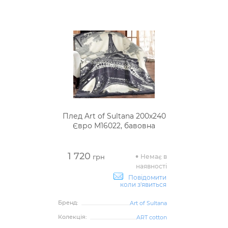
Плед Art of Sultana 200х240
Євро М16022, бавовна
1 720
Немає в
грн
наявності
Повідомити
коли з'явиться
Бренд:
Art of Sultana
Колекція:
ART cotton