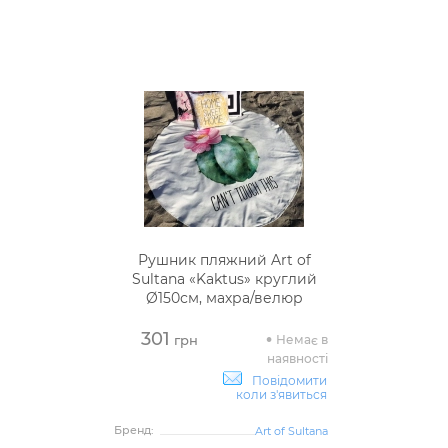
Рушник пляжний Art of
Sultana «Kaktus» круглий
Ø150см, махра/велюр
301
Немає в
грн
наявності
Повідомити
коли з'явиться
Бренд:
Art of Sultana