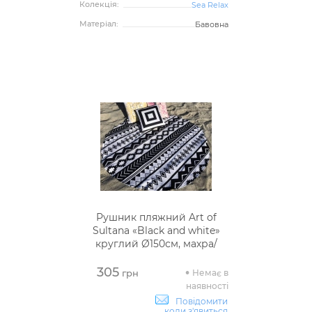
Колекція:
Sea Relax
Матеріал:
Бавовна
Рушник пляжний Art of
Sultana «Black and white»
круглий Ø150см, махра/
велюр
305
Немає в
грн
наявності
Повідомити
коли з'явиться