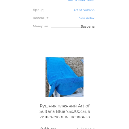
Бренд:
Art of Sultana
Колекція:
Sea Relax
Матеріал:
Бавовна
Рушник пляжний Art of
Sultana Blue 75х200см, з
кишенею для шезлонга
436
Немає в