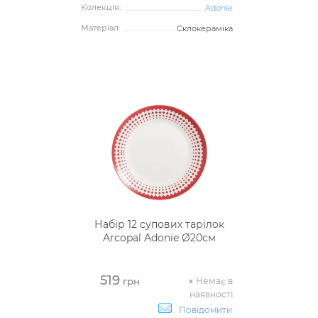
Колекція:
Adonie
Матеріал:
Склокераміка
Набір 12 супових тарілок
Arcopal Adonie Ø20см
519
Немає в
грн
наявності
Повідомити