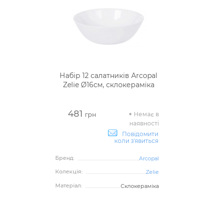
Набір 12 салатників Arcopal
Zelie Ø16см, склокераміка
481
Немає в
грн
наявності
Повідомити
коли з'явиться
Бренд:
Arcopal
Колекція:
Zelie
Матеріал:
Склокераміка