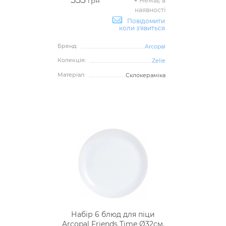
Немає в
грн
наявності
Повідомити
коли з'явиться
Бренд:
Arcopal
Колекція:
Zelie
Матеріал:
Склокераміка
Набір 6 блюд для піци
Arcopal Friends Time Ø32см,