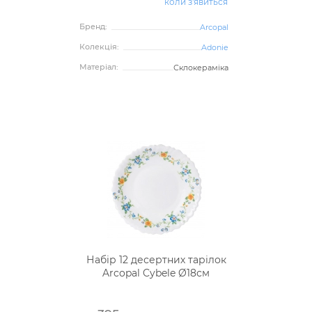
коли з'явиться
Бренд:
Arcopal
Колекція:
Adonie
Матеріал:
Склокераміка
Набір 12 десертних тарілок
Arcopal Cybele Ø18см