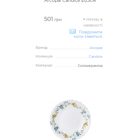
Arcopal Candice Ø23см
501
Немає в
грн
наявності
Повідомити
коли з'явиться
Бренд:
Arcopal
Колекція:
Candice
Матеріал:
Склокераміка