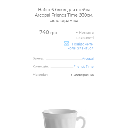
Набір 6 блюд для стейка
Arcopal Friends Time Ø30см,
склокераміка
740
Немає в
грн
наявності
Повідомити
коли з'явиться
Бренд:
Arcopal
Колекція:
Friends Time
Матеріал:
Склокераміка