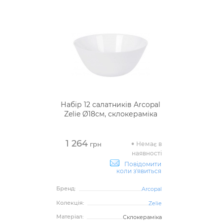
Набір 12 салатників Arcopal
Zelie Ø18см, склокераміка
1 264
Немає в
грн
наявності
Повідомити
коли з'явиться
Бренд:
Arcopal
Колекція:
Zelie
Матеріал:
Склокераміка