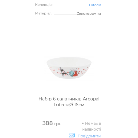
Колекція:
Lutecia
Матеріал:
Склокераміка
Набір 6 салатників Arcopal
LuteciaØ 16см
388
Немає в
грн
наявності
Повідомити