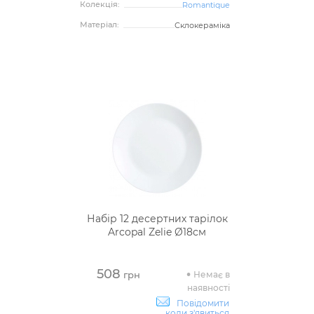
Колекція:
Romantique
Матеріал:
Склокераміка
Набір 12 десертних тарілок
Arcopal Zelie Ø18см
508
Немає в
грн
наявності
Повідомити
коли з'явиться