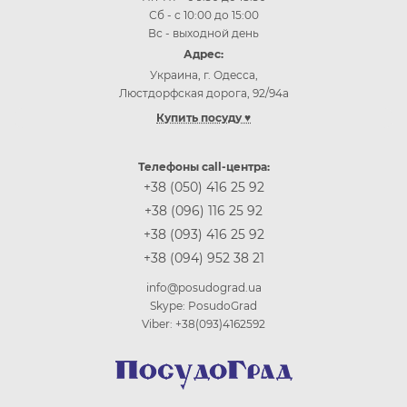
Сб - с 10:00 до 15:00
Вс - выходной день
Адрес:
Украина, г. Одесса,
Люстдорфская дорога, 92/94а
Купить посуду ♥
Купить посуду Одесса
Купить посуду Киев
Телефоны call-центра:
Купить посуду Винница
+38 (050) 416 25 92
Купить посуду Днепр (Днепропетровск)
+38 (096) 116 25 92
Купить посуду Житомир
+38 (093) 416 25 92
Купить посуду Запорожье
+38 (094) 952 38 21
Купить посуду Ивано-Франковск
Купить посуду Кропивницкий
info@posudograd.ua
Купить посуду Луцк
Skype: PosudoGrad
Купить посуду Львов
Viber: +38(093)4162592
Купить посуду Николаев
Купить посуду Полтава
Купить посуду Ровно
Купить посуду Сумы