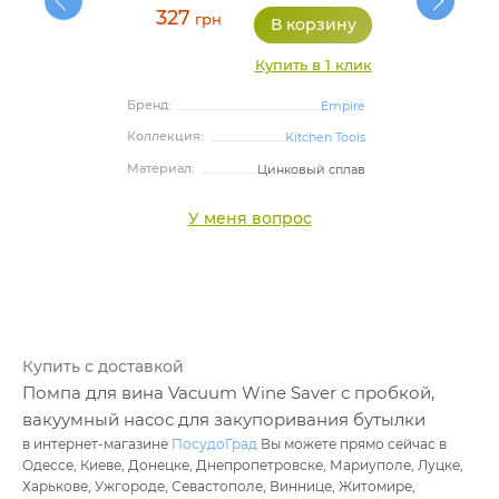
из бутылки. Аккуратно отделите насос от
327
грн
пробки. Вот и все, бутылка надежно
закрыта!
Купить в 1 клик
Для откупоривания, просто сожмите пробку и впустите
Бренд:
Empire
воздух в бутылку. После этого, она легко откупорится.
Коллекция:
Kitchen Tools
Материал:
Цинковый сплав
У меня вопрос
Купить с доставкой
Помпа для вина Vacuum Wine Saver с пробкой,
вакуумный насос для закупоривания бутылки
в интернет-магазине
ПосудоГрад
Вы можете прямо сейчас в
Одессе, Киеве, Донецке, Днепропетровске, Мариуполе, Луцке,
Харькове, Ужгороде, Севастополе, Виннице, Житомире,