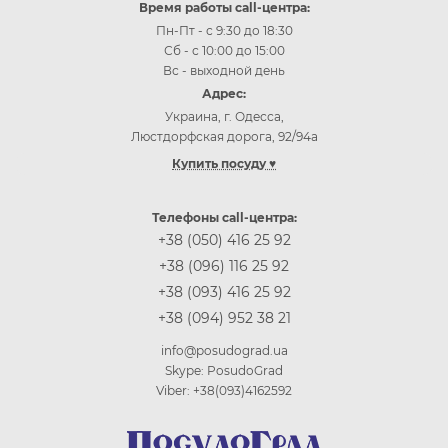
Время работы call-центра:
Пн-Пт - с 9:30 до 18:30
Сб - с 10:00 до 15:00
Вс - выходной день
Адрес:
Украина, г. Одесса,
Люстдорфская дорога, 92/94а
Купить посуду ♥
Купить посуду Одесса
Купить посуду Киев
Телефоны call-центра:
Купить посуду Винница
+38 (050) 416 25 92
Купить посуду Днепр (Днепропетровск)
+38 (096) 116 25 92
Купить посуду Житомир
+38 (093) 416 25 92
Купить посуду Запорожье
+38 (094) 952 38 21
Купить посуду Ивано-Франковск
Купить посуду Кропивницкий
info@posudograd.ua
Купить посуду Луцк
Skype: PosudoGrad
Купить посуду Львов
Viber: +38(093)4162592
Купить посуду Николаев
Купить посуду Полтава