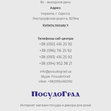
Вс - выходной день
Адрес:
Украина, г. Одесса,
Люстдорфская дорога, 92/94а
Купить посуду ♥
Купить посуду Одесса
Купить посуду Киев
Телефоны call-центра:
Купить посуду Винница
+38 (050) 416 25 92
Купить посуду Днепр (Днепропетровск)
+38 (096) 116 25 92
Купить посуду Житомир
+38 (093) 416 25 92
Купить посуду Запорожье
+38 (094) 952 38 21
Купить посуду Ивано-Франковск
Купить посуду Кропивницкий
info@posudograd.ua
Купить посуду Луцк
Skype: PosudoGrad
Купить посуду Львов
Viber: +38(093)4162592
Купить посуду Николаев
Купить посуду Полтава
Купить посуду Ровно
Купить посуду Сумы
Интернет-магазин посуды и декора для дома
Купить посуду Тернополь