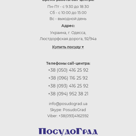
Пн-Пт - с 9:30 до 18:30
Сб - с 10:00 до 15:00
Вс - выходной день
Адрес:
Украина, г. Одесса,
Люстдорфская дорога, 92/94а
Купить посуду ♥
Купить посуду Одесса
Купить посуду Киев
Телефоны call-центра:
Купить посуду Винница
+38 (050) 416 25 92
Купить посуду Днепр (Днепропетровск)
+38 (096) 116 25 92
Купить посуду Житомир
+38 (093) 416 25 92
Купить посуду Запорожье
+38 (094) 952 38 21
Купить посуду Ивано-Франковск
Купить посуду Кропивницкий
info@posudograd.ua
Купить посуду Луцк
Skype: PosudoGrad
Купить посуду Львов
Viber: +38(093)4162592
Купить посуду Николаев
Купить посуду Полтава
Купить посуду Ровно