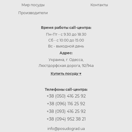
Мир посуды
Контакты
Производители
Время работы call-центра:
Пн-Пт - с 9:30 до 18:30
Сб - с 10:00 до 15:00
Вс - выходной день
Адрес:
Украина, г. Одесса,
Люстдорфская дорога, 92/94а
Купить посуду ♥
Купить посуду Одесса
Купить посуду Киев
Телефоны call-центра:
Купить посуду Винница
+38 (050) 416 25 92
Купить посуду Днепр (Днепропетровск)
+38 (096) 116 25 92
Купить посуду Житомир
+38 (093) 416 25 92
Купить посуду Запорожье
+38 (094) 952 38 21
Купить посуду Ивано-Франковск
Купить посуду Кропивницкий
info@posudograd.ua
Купить посуду Луцк