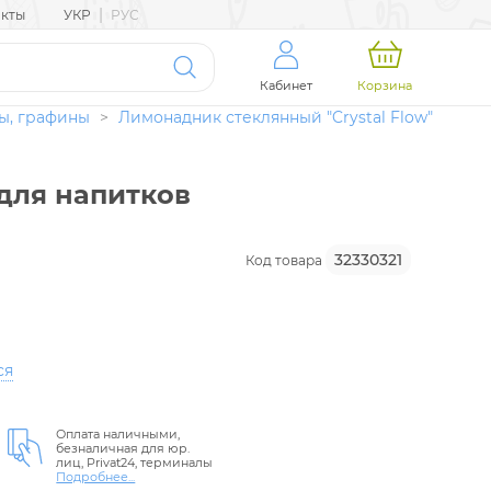
|
акты
УКР
РУС
Кабинет
Корзина
ы, графины
>
Лимонадник стеклянный "Crystal Flow"
 для напитков
32330321
Код товара
ся
Оплата наличными,
безналичная для юр.
лиц, Privat24, терминалы
Подробнее...