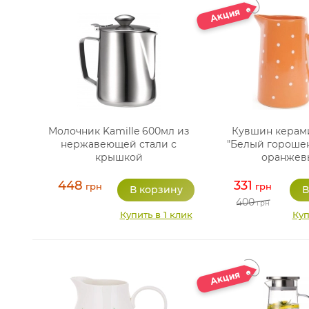
Молочник Kamille 600мл из
Кувшин керам
нержавеющей стали с
"Белый горошек
крышкой
оранжев
448
331
грн
грн
400
грн
Купить в 1 клик
Куп