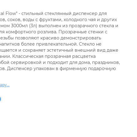
al Flow" - стильный стеклянный диспенсер для
, соков, воды с фруктами, холодного чая и других
мом 3000мл (3л) выполнен из прозрачного стекла и
я комфортного розлива. Прозрачные стенки с
езьбы позволяют красиво демонстрировать
напитков более привлекательной. Стекло не
чищается и сохраняет эстетичный внешний вид даже
нии. Классическая прозрачная расцветка
юбой сервировкой и подходит для дома, праздников,
нов. Диспенсер упакован в фирменную подарочную
ру...