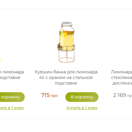
я лимонада
Кувшин-банка для лимонада
Лимонадни
подставке
4л с краном на стальной
стеклянны
подставке
диспенс
715
2 169
грн
гр
ить в 1 клик
Купить в 1 клик