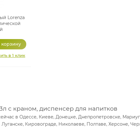
ый Lorenza
лической
й
ить в 1 клик
 3л с краном, диспенсер для напитков
йчас в Одессе, Киеве, Донецке, Днепропетровске, Мариупо
Луганске, Кировограде, Николаеве, Полтаве, Херсоне, Чер