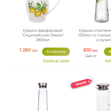
Кувшин фарфоровый
Кувшин стеклянн
"Сицилийский Лимон"
1200мл со стальн
2800мл
и ручко
1 280
610
грн
грн
759
грн
Купить в 1 клик
Куп