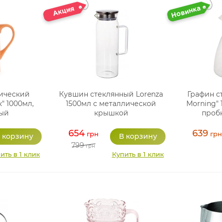
ический
Кувшин стеклянный Lorenza
Графин с
" 1000мл,
1500мл с металлической
Morning" 
ый
крышкой
проб
654
639
грн
грн
799
грн
ить в 1 клик
Купить в 1 клик