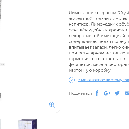
Лимонадник с краном "Cryst
эффектной подачи лимонадов
напитков. Лимонадник объё
оснащён удобным краном дл
декоративной имитацией р
содержимое, делая подачу 
впитывает запахи, легко о
при регулярном использова
гармонично сочетается с л
фуршетов, кафе и рестора
картонную коробку.
У меня вопрос по этому това
Поделиться