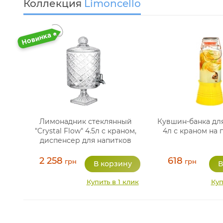
Коллекция
Limoncello
Лимонадник стеклянный
Кувшин-банка дл
"Crystal Flow" 4.5л с краном,
4л с краном на 
диспенсер для напитков
2 258
618
грн
грн
Купить в 1 клик
Куп