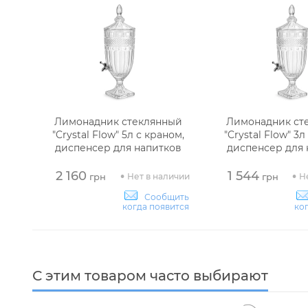
Лимонадник стеклянный
Лимонадник ст
"Crystal Flow" 5л с краном,
"Crystal Flow" 3л
диспенсер для напитков
диспенсер для 
2 160
1 544
Нет в наличии
Н
грн
грн
Сообщить
когда появится
ко
С этим товаром часто выбирают