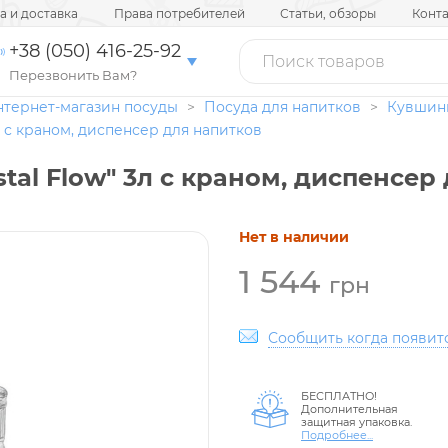
а и доставка
Права потребителей
Статьи, обзоры
Конт
+38 (050) 416-25-92
Перезвонить Вам?
нтернет-магазин посуды
>
Посуда для напитков
>
Кувшин
 с краном, диспенсер для напитков
al Flow" 3л с краном, диспенсер
Нет в наличии
1 544
грн
Сообщить когда появит
БЕСПЛАТНО!
Дополнительная
защитная упаковка.
Подробнее...