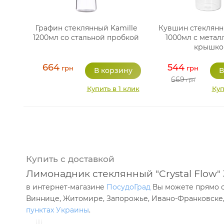
Графин стеклянный Kamille
Кувшин стеклянн
1200мл со стальной пробкой
1000мл с метал
крышко
664
544
грн
грн
669
грн
Купить в 1 клик
Куп
Купить с доставкой
Лимонадник стеклянный "Crystal Flow"
в интернет-магазине
ПосудоГрад
Вы можете прямо се
Виннице, Житомире, Запорожье, Ивано-Франковске, 
пунктах Украины
.