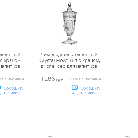
еклянный
Лимонадник стеклянный
 с краном,
"Crystal Flow" 1.8л с краном,
напитков
диспенсер для напитков
1 286
ет в наличии
Нет в наличии
грн
Сообщить
Сообщить
гда появится
когда появится