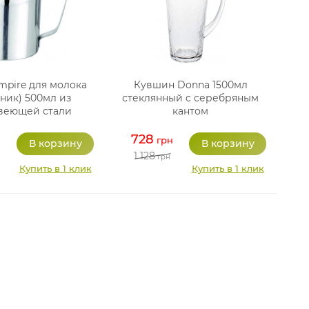
mpire для молока
Кувшин Donna 1500мл
ник) 500мл из
стеклянный c серебряным
веющей стали
кантом
728
грн
1 128
грн
Купить в 1 клик
Купить в 1 клик