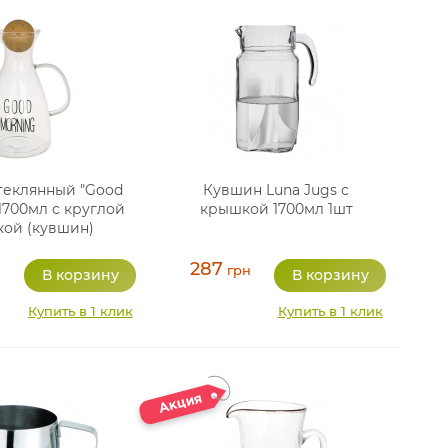
теклянный "Good
Кувшин Luna Jugs с
1700мл с круглой
крышкой 1700мл 1шт
кой (кувшин)
287
грн
Купить в 1 клик
Купить в 1 клик