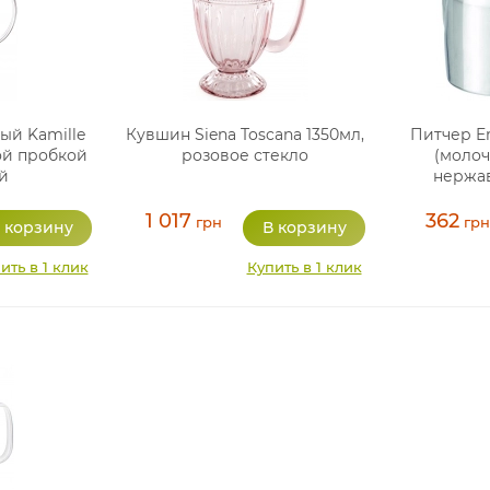
ый Kamille
Кувшин Siena Toscana 1350мл,
Питчер E
ой пробкой
розовое стекло
(молоч
й
нержа
1 017
362
грн
грн
ить в 1 клик
Купить в 1 клик