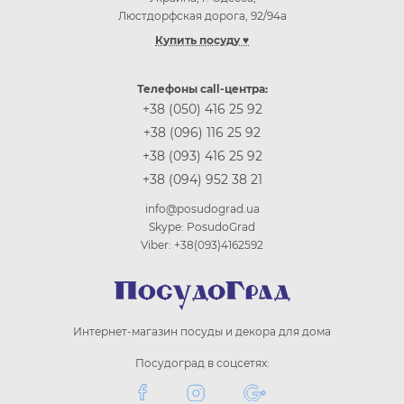
Люстдорфская дорога, 92/94а
Купить посуду ♥
Купить посуду Одесса
Купить посуду Киев
Телефоны call-центра:
Купить посуду Винница
+38 (050) 416 25 92
Купить посуду Днепр (Днепропетровск)
+38 (096) 116 25 92
Купить посуду Житомир
+38 (093) 416 25 92
Купить посуду Запорожье
+38 (094) 952 38 21
Купить посуду Ивано-Франковск
Купить посуду Кропивницкий
info@posudograd.ua
Купить посуду Луцк
Skype: PosudoGrad
Купить посуду Львов
Viber: +38(093)4162592
Купить посуду Николаев
Купить посуду Полтава
Купить посуду Ровно
Купить посуду Сумы
Интернет-магазин посуды и декора для дома
Купить посуду Тернополь
Купить посуду Ужгород
Посудоград в соцсетях:
Купить посуду Харьков
Купить посуду Херсон