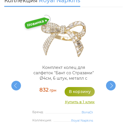
Коллекция
Royal Napkins
Комплект колец для
салфеток "Бант со Стразами"
Ø4см, 6 штук, металл с
эмалью
832
грн
Купить в 1 клик
Бренд:
BonaDi
Коллекция:
Royal Napkins