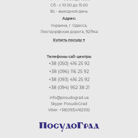
Сб - с 10:00 до 15:00
Вс - выходной день
Адрес:
Украина, г. Одесса,
Люстдорфская дорога, 92/94а
Купить посуду ♥
Купить посуду Одесса
Купить посуду Киев
Телефоны call-центра:
Купить посуду Винница
+38 (050) 416 25 92
Купить посуду Днепр (Днепропетровск)
+38 (096) 116 25 92
Купить посуду Житомир
+38 (093) 416 25 92
Купить посуду Запорожье
+38 (094) 952 38 21
Купить посуду Ивано-Франковск
Купить посуду Кропивницкий
info@posudograd.ua
Купить посуду Луцк
Skype: PosudoGrad
Купить посуду Львов
Viber: +38(093)4162592
Купить посуду Николаев
Купить посуду Полтава
Купить посуду Ровно
Купить посуду Сумы