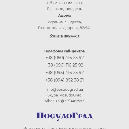
Сб - с 10:00 до 15:00
Вс - выходной день
Адрес:
Украина, г. Одесса,
Люстдорфская дорога, 92/94а
Купить посуду ♥
Купить посуду Одесса
Купить посуду Киев
Телефоны call-центра:
Купить посуду Винница
+38 (050) 416 25 92
Купить посуду Днепр (Днепропетровск)
+38 (096) 116 25 92
Купить посуду Житомир
+38 (093) 416 25 92
Купить посуду Запорожье
+38 (094) 952 38 21
Купить посуду Ивано-Франковск
Купить посуду Кропивницкий
info@posudograd.ua
Купить посуду Луцк
Skype: PosudoGrad
Купить посуду Львов
Viber: +38(093)4162592
Купить посуду Николаев
Купить посуду Полтава
Купить посуду Ровно
Купить посуду Сумы
Интернет-магазин посуды и декора для дома