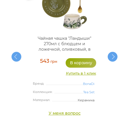
Чайная чашка "Ландыши"
270мл с блюдцем и
ложечкой, оливковый, в
подарочной упаковке
543
грн
Купить в 1 клик
Бренд:
BonaDi
Коллекция:
Tea Set
Материал:
Керамика
У меня вопрос