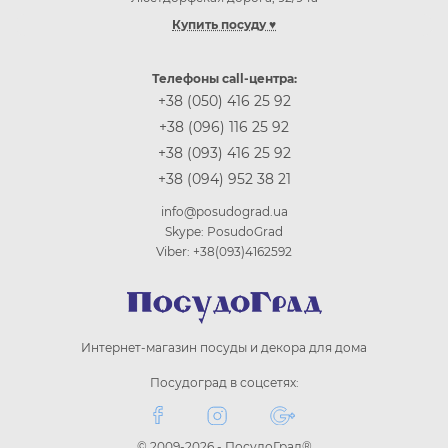
Купить посуду ♥
Купить посуду Одесса
Купить посуду Киев
Телефоны call-центра:
Купить посуду Винница
+38 (050) 416 25 92
Купить посуду Днепр (Днепропетровск)
+38 (096) 116 25 92
Купить посуду Житомир
+38 (093) 416 25 92
Купить посуду Запорожье
+38 (094) 952 38 21
Купить посуду Ивано-Франковск
Купить посуду Кропивницкий
info@posudograd.ua
Купить посуду Луцк
Skype: PosudoGrad
Купить посуду Львов
Viber: +38(093)4162592
Купить посуду Николаев
Купить посуду Полтава
Купить посуду Ровно
Купить посуду Сумы
Интернет-магазин посуды и декора для дома
Купить посуду Тернополь
Купить посуду Ужгород
Посудоград в соцсетях:
Купить посуду Харьков
Купить посуду Херсон
Купить посуду Хмельницкий
© 2009-2026 - ПосудоГрад®