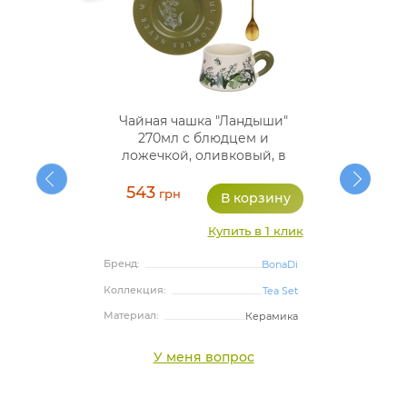
Чайная чашка "Ландыши"
270мл с блюдцем и
ложечкой, оливковый, в
подарочной упаковке
543
грн
Купить в 1 клик
Бренд:
BonaDi
Коллекция:
Tea Set
Материал:
Керамика
У меня вопрос