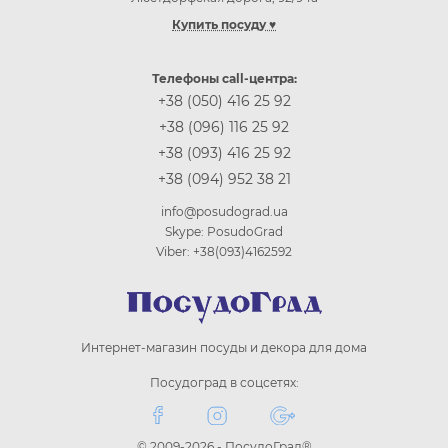
Купить посуду ♥
Купить посуду Одесса
Купить посуду Киев
Телефоны call-центра:
Купить посуду Винница
+38 (050) 416 25 92
Купить посуду Днепр (Днепропетровск)
+38 (096) 116 25 92
Купить посуду Житомир
+38 (093) 416 25 92
Купить посуду Запорожье
+38 (094) 952 38 21
Купить посуду Ивано-Франковск
Купить посуду Кропивницкий
info@posudograd.ua
Купить посуду Луцк
Skype: PosudoGrad
Купить посуду Львов
Viber: +38(093)4162592
Купить посуду Николаев
Купить посуду Полтава
Купить посуду Ровно
Купить посуду Сумы
Интернет-магазин посуды и декора для дома
Купить посуду Тернополь
Купить посуду Ужгород
Посудоград в соцсетях:
Купить посуду Харьков
Купить посуду Херсон
Купить посуду Хмельницкий
© 2009-2026 - ПосудоГрад®