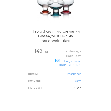
Набір 3 скляних креманки
Glass4you 180мл на
кольоровій ніжці
148
Немає в
грн
наявності
Повідомити
коли з'явиться
Бренд:
Pasabahce
Колекція:
Bistro
Матеріал:
Скло