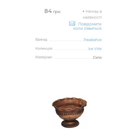
84
Немає в
грн
наявності
Повідомити
коли з'явиться
Бренд:
Pasabahce
Колекція:
Ice Ville
Матеріал:
Скло