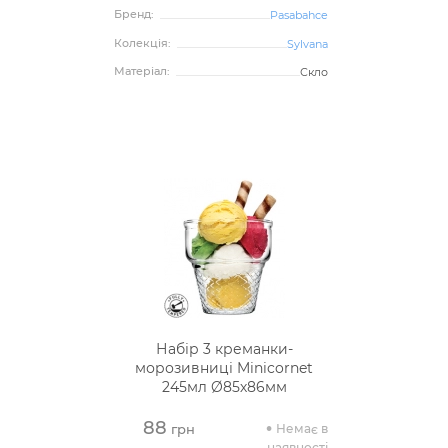
Бренд:
Pasabahce
Колекція:
Sylvana
Матеріал:
Скло
Набір 3 креманки-
морозивниці Minicornet
245мл Ø85х86мм
88
Немає в
грн
наявності