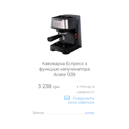
Кавоварка Еспресо з
функцією капучинатора
Ariete 1339
3 238
Немає в
грн
наявності
Повідомити
коли з'явиться
Бренд:
Ariete