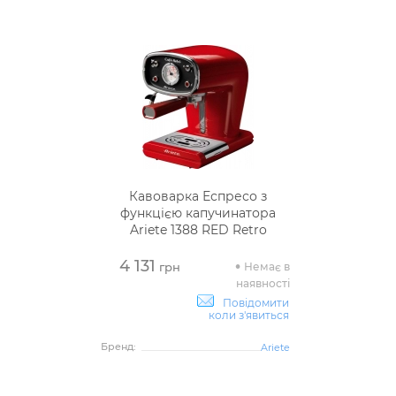
Кавоварка Еспресо з
функцією капучинатора
Ariete 1388 RED Retro
4 131
Немає в
грн
наявності
Повідомити
коли з'явиться
Бренд:
Ariete