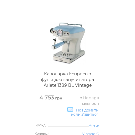
Кавоварка Еспресо з
функцією капучинатора
Ariete 1389 BL Vintage
4 753
Немає в
грн
наявності
Повідомити
коли з'явиться
Бренд:
Ariete
Колекція:
Vintage-C