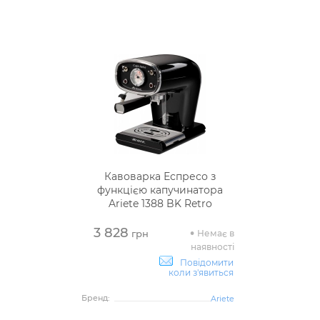
Кавоварка Еспресо з
функцією капучинатора
Ariete 1388 BK Retro
3 828
Немає в
грн
наявності
Повідомити
коли з'явиться
Бренд:
Ariete