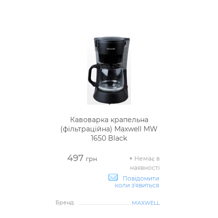
Кавоварка крапельна
(фільтраційна) Maxwell MW
1650 Black
497
Немає в
грн
наявності
Повідомити
коли з'явиться
Бренд:
MAXWELL