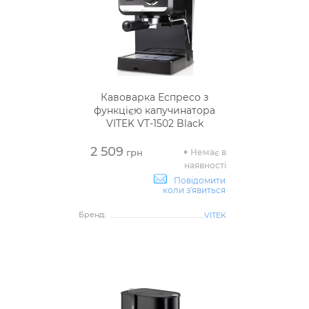
Кавоварка Еспресо з
функцією капучинатора
VITEK VT-1502 Black
2 509
Немає в
грн
наявності
Повідомити
коли з'явиться
Бренд:
VITEK