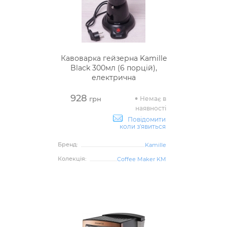
Кавоварка гейзерна Kamille
Black 300мл (6 порцій),
електрична
928
Немає в
грн
наявності
Повідомити
коли з'явиться
Бренд:
Kamille
Колекція:
Coffee Maker KM