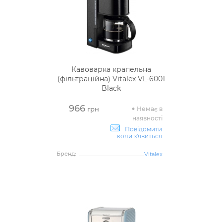
Кавоварка крапельна
(фільтраційна) Vitalex VL-6001
Black
966
Немає в
грн
наявності
Повідомити
коли з'явиться
Бренд:
Vitalex