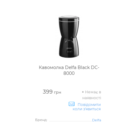
Кавомолка Delfa Black DC-
8000
399
Немає в
грн
наявності
Повідомити
коли з'явиться
Бренд:
Delfa