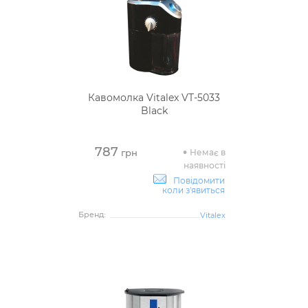
Кавомолка Vitalex VT-5033
Black
787
Немає в
грн
наявності
Повідомити
коли з'явиться
Бренд:
Vitalex