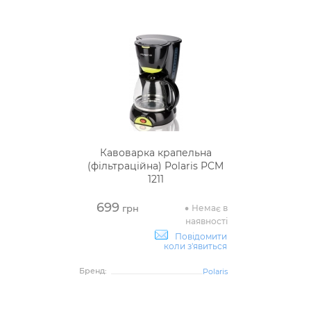
Кавоварка крапельна
(фільтраційна) Polaris PCM
1211
699
Немає в
грн
наявності
Повідомити
коли з'явиться
Бренд:
Polaris