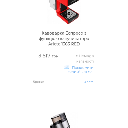
Кавоварка Еспресо з
функцією капучинатора
Ariete 1363 RED
3 517
Немає в
грн
наявності
Повідомити
коли з'явиться
Бренд:
Ariete