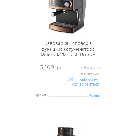
Кавоварка Еспресо з
функцією капучинатора
Polaris PCM 1515E Bronze
3 109
Немає в
грн
наявності
Повідомити
коли з'явиться
Бренд:
Polaris